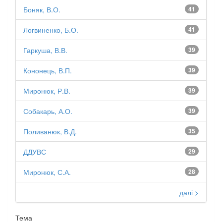
Боняк, В.О.
41
Логвиненко, Б.О.
41
Гаркуша, В.В.
39
Кононець, В.П.
39
Миронюк, Р.В.
39
Собакарь, А.О.
39
Поливанюк, В.Д.
35
ДДУВС
29
Миронюк, С.А.
28
далі >
Тема