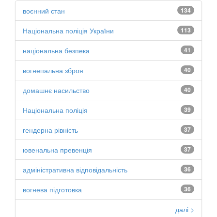
воєнний стан
134
Національна поліція України
113
національна безпека
41
вогнепальна зброя
40
домашнє насильство
40
Національна поліція
39
гендерна рівність
37
ювенальна превенція
37
адміністративна відповідальність
36
вогнева підготовка
36
далі >