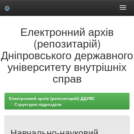
Skip
Електронний архів
navigation
(репозитарій)
Дніпровського державного
університету внутрішніх
справ
Електронний архів (репозитарій) ДДУВС
Структурні підрозділи
Навчально-науковий