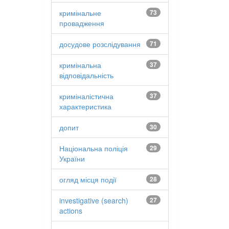
кримінальне
73
провадження
досудове розслідування
71
кримінальна
37
відповідальність
криміналістична
37
характеристика
допит
30
Національна поліція
29
України
огляд місця події
28
investigative (search)
27
actions