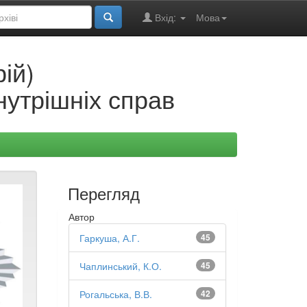
Вхід:
Мова
ій)
нутрішніх справ
Перегляд
Автор
Гаркуша, А.Г.
45
Чаплинський, К.О.
45
Рогальська, В.В.
42