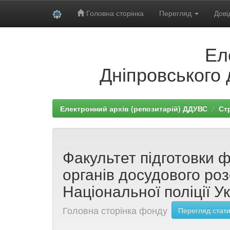
Головна сторінка
Перегляд
Дові
Skip
Ел
navigation
Дніпровського 
Електронний архів (репозитарій) ДДУВС
Ст
Факультет підготовки ф
органів досудового ро
Національної поліції Ук
Головна сторінка фонду
Перегляд стати