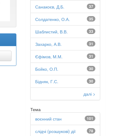
Санакоєв, Д.Б.
37
Солдатенко, О.А.
35
Шаблистий, В.В.
33
Захарко, А.В.
31
Єфімов, М.М.
31
Бойко, О.П.
30
Бідняк, Г.С.
30
далі >
Тема
воєнний стан
101
слідчі (розшукові) дії
78