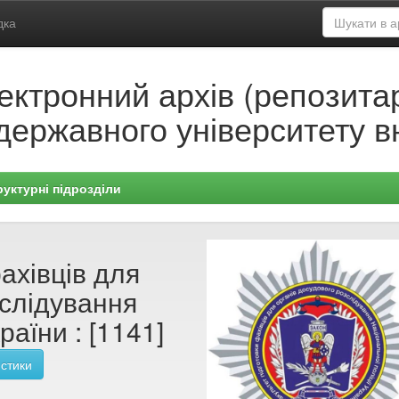
дка
ектронний архів (репозитар
державного університету в
руктурні підрозділи
ахівців для
зслідування
раїни : [1141]
стики