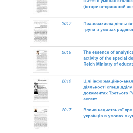
життя в умовах сталін
(історико-правовий асп
2017
Правозахисна діяльніст
групи в умовах радянс
2018
The essence of analytica
activity of the special d
Reich Ministry of educ
2018
Цілі інформаційно-анал
діяльності спецвідділ
документах Третього Р
аспект
2017
Вплив нацистської про
українців в умовах оку