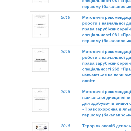
спеціальності 081 «Пр
першому (бакалаврсько
2018
Методичні рекомендації
роботи з навчальної ди
права зарубіжних країн
спеціальності 081 «Пр
першому (бакалаврсько
2018
Методичні рекомендації
роботи з навчальної ди
права зарубіжних країн
спеціальності 262 «Пр
навчаються на першому
освіти
2018
Методичні рекомендації
навчальної дисципліни
для здобувачів вищої о
«Правоохоронна діяльн
першому (бакалаврсько
2018
Терор як спосіб деваль