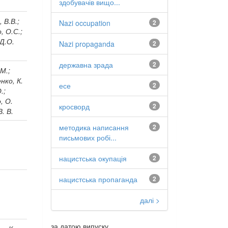
здобувачів вищо...
 В.В.;
Nazi occupation
2
, О.С.;
 Д.О.
Nazi propaganda
2
державна зрада
2
 М.;
нко, К.
есе
2
.;
, О.
кросворд
2
В. В.
методика написання
2
письмових робі...
нацистська окупація
2
нацистська пропаганда
2
далі >
за датою випуску