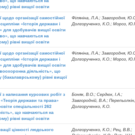
аво», що навчаються на
му) рівні вищої освіти
 щодо організації самостійної
Філяніна, Л.А.; Завгородня, Ю.С
сципліни «Історія держави і
Долгорученко, К.О.; Мороз, Ю.
» для здобувачів вищої освіти
аво», що навчаються на
му) рівні вищої освіти
 щодо організації самостійної
Філяніна, Л.А.; Завгородня, Ю.С
сципліни «Історія держави і
Долгорученко, К.О.; Мороз, Ю.
» для здобувачів вищої освіти
авоохоронна діяльність», що
 (бакалаврському) рівні вищої
 з написання курсових робіт з
Боняк, В.О.; Сердюк, І.А.;
 «Теорія держави та права»
Завгородній, В.А.; Перепьолкін,
світи спеціальності 262
Долгорученко, К.О.
ість», що навчаються на
му) рівні вищої освіти
вації цінності людського
Долгорученко, К.О.; Рец, В.В.;