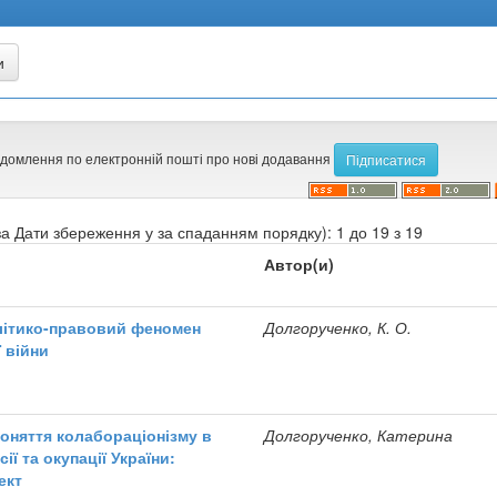
ідомлення по електронній пошті про нові додавання
а Дати збереження у за спаданням порядку): 1 до 19 з 19
Автор(и)
літико-правовий феномен
Долгорученко, К. О.
ї війни
поняття колабораціонізму в
Долгорученко, Катерина
ії та окупації України:
ект