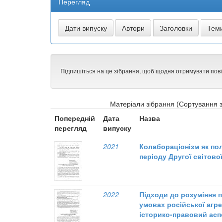
Перегляд
Підпишіться на це зібрання, щоб щодня отримувати пов
Матеріали зібрання (Сортування з
Попередній
Дата
Назва
перегляд
випуску
2021
Колабораціонізм як по
періоду Другої світово
2022
Підходи до розуміння 
умовах російської агрес
історико-правовий асп