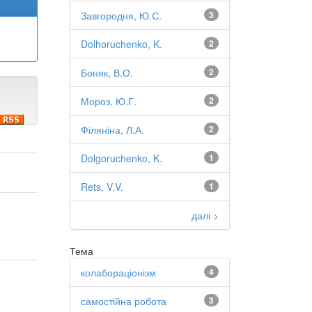
Завгородня, Ю.С.
3
Dolhoruchenko, K.
2
Боняк, В.О.
2
Мороз, Ю.Г.
2
Філяніна, Л.А.
2
Dolgoruchenko, K.
1
Rets, V.V.
1
далі >
Тема
колабораціонізм
4
самостійна робота
3