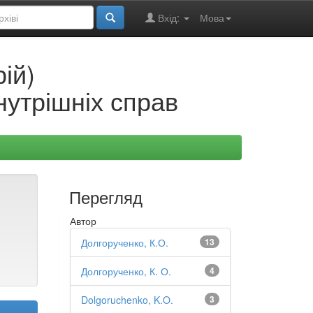
Вхід:
Мова
ій)
нутрішніх справ
Перегляд
Автор
Долгорученко, К.О.
13
Долгорученко, К. О.
4
Dolgoruchenko, K.O.
3