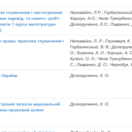
ка тлумачення і застосування:
Наливайко, Л.Р.; Горбалінський,
вки індивід. та самост. робіт
Коршун, А.О.; Чепік-Трегубенко
світи 1 курсу магістратури
Долгорученко, К.О.; Лавренко,
)
о права: практика тлумачення і
Наливайко, Л. Р.; Глуховеря, К.
Горбалінський, В. В.; Долгоруче
О.; Коренев, А. О.; Коршун, А. О
Кулініч, О. О.; Чепік-Трегубенко
С.; Лавренко, Д. О.; Чернобук, 
а України
Долгорученко, К. О.
утрішня загроза національній
Долгорученко, К. О.
тико-правовий аспект