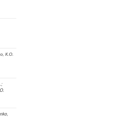
о, К.О.
.;
.O.
nko,