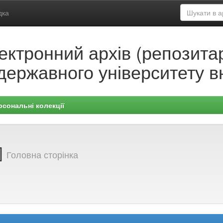
дка
ектронний архів (репозитар
державного університету в
рсональні колекції
]
Головна сторінка