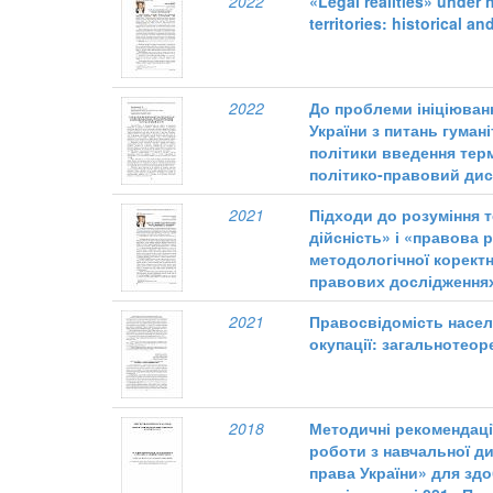
2022
«Legal realities» under 
territories: historical a
2022
До проблеми ініціюван
України з питань гуман
політики введення тер
політико-правовий ди
2021
Підходи до розуміння 
дійсність» і «правова 
методологічної коректн
правових дослідження
2021
Правосвідомість насел
окупації: загальнотеор
2018
Методичні рекомендації
роботи з навчальної ди
права України» для здо