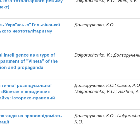
ського тоталітарного режиму
Dolgoruchenko, K.O.; Rets, V.V.
ект)
ь Української Гельсінської
Долгорученко, К.О.
ького неототалітаризму
l intelligence as a type of
Dolgoruchenko, K.; Долгорученк
epartment of "Vineta" of the
ation and propaganda
ітичної розвідувальної
Долгорученко, К.О.; Сахно, А.О
у «Вінета» в юридичних
Dolgoruchenko, K.O.; Sakhno, A
айху: історико-правовий
паганди на правосвідомість
Долгорученко, К.О.; Dolgoruche
пації
K.O.