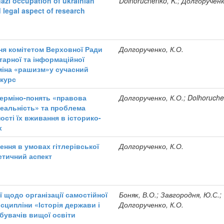
nazi occupation of ukrainian
Dolhoruchenko, K.; Долгорученк
nd legal aspect of research
ня комітетом Верховної Ради
Долгорученко, К.О.
ітарної та інформаційної
міна «рашизм»у сучасний
скурс
терміно-понять «правова
Долгорученко, К.О.; Dolhoruche
реальність» та проблема
ості їх вживання в історико-
х
ення в умовах гітлерівської
Долгорученко, К.О.
етичний аспект
 щодо організації самостійної
Боняк, В.О.; Завгородня, Ю.С.;
сципліни «Історія держави і
Долгорученко, К.О.
бувачів вищої освіти