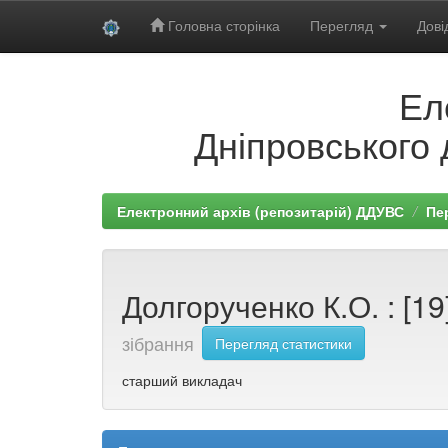
Головна сторінка
Перегляд
Дові
Skip
Ел
navigation
Дніпровського 
Електронний архів (репозитарій) ДДУВС
Пе
Долгорученко К.О. : [19
зібрання
Перегляд статистики
старший викладач