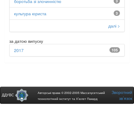
боротьба зі злочинністю
3
культура юриста
3
далі >
за датою випуску
2017
105
Зворотний
Авторські права © 2002-2005 Массачусетський
ДДУВС
зв’язок
технологічний інститут та Х’юлет Пакард