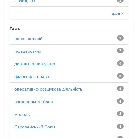
Похил, О.І.
2
далі >
Тема
неповнолітній
9
поліцейський
7
девіантна поведінка
6
філософія права
6
оперативно-розшукова діяльність
5
вогнепальна зброя
4
молодь
4
Європейський Союз
4