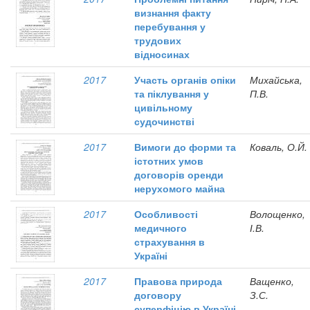
визнання факту
перебування у
трудових
відносинах
2017
Участь органів опіки
Михайська,
та піклування у
П.В.
цивільному
судочинстві
2017
Вимоги до форми та
Коваль, О.Й.
істотних умов
договорів оренди
нерухомого майна
2017
Особливості
Волощенко,
медичного
І.В.
страхування в
Україні
2017
Правова природа
Ващенко,
договору
З.С.
суперфіцію в Україні