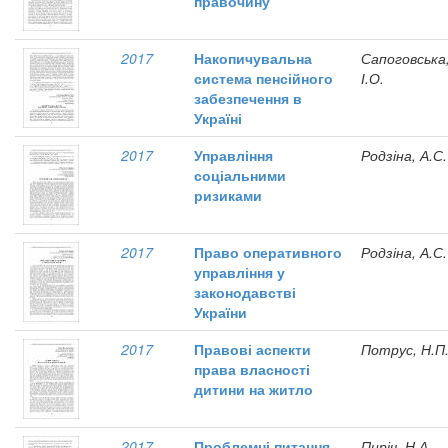
правочину
2017
Накопичувальна
Сапоговська
система пенсійного
І.О.
забезпечення в
Україні
2017
Управління
Родзіна, А.С.
соціальними
ризиками
2017
Право оперативного
Родзіна, А.С.
управління у
законодавстві
України
2017
Правові аспекти
Потрус, Н.П
права власності
дитини на житло
2017
Проблемні питання
Пиріч, Н.А.