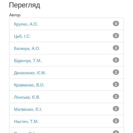
Перегляд
Автор
Крупко, А.О.
4
Циб, І.С.
3
Балюра, А.О.
2
Біденчук, Т.М.
2
Денисенко, Є.М.
2
Кравченко, В.О.
2
Лонська, Є.В.
2
Матвієнко, Є.І.
2
Настич, Т.М.
2