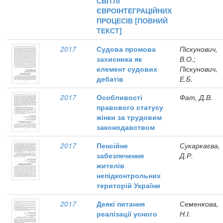
СВІТЛІ
ЄВРОІНТЕГРАЦІЙНИХ
ПРОЦЕСІВ [ПОВНИЙ
ТЕКСТ]
2017
Судова промова
Піскунович,
захисника як
В.О.;
елемент судових
Піскунович,
дебатів
Е.Б.
2017
Особливості
Фат, Д.В.
правового статусу
жінки за трудовим
законодавством
2017
Пенсійне
Сукаркаєва,
забезпечення
Д.Р.
жителів
непідконтрольних
територій України
2017
Деякі питання
Семенкова,
реалізації усного
Н.І.