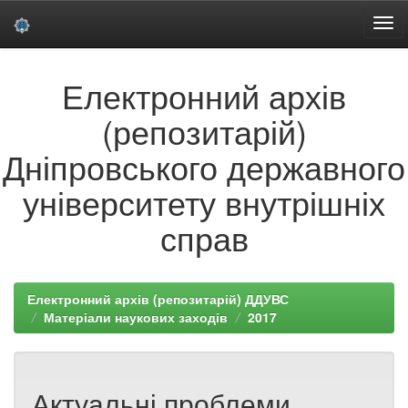
Skip
Електронний архів
navigation
(репозитарій)
Дніпровського державного
університету внутрішніх
справ
Електронний архів (репозитарій) ДДУВС
Матеріали наукових заходів
2017
Актуальні проблеми