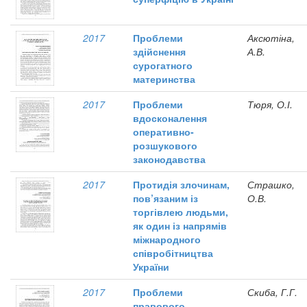
2017
Проблеми
Аксютіна,
здійснення
А.В.
сурогатного
материнства
2017
Проблеми
Тюря, О.І.
вдосконалення
оперативно-
розшукового
законодавства
2017
Протидія злочинам,
Страшко,
пов’язаним із
О.В.
торгівлею людьми,
як один із напрямів
міжнародного
співробітництва
України
2017
Проблеми
Скиба, Г.Г.
правового