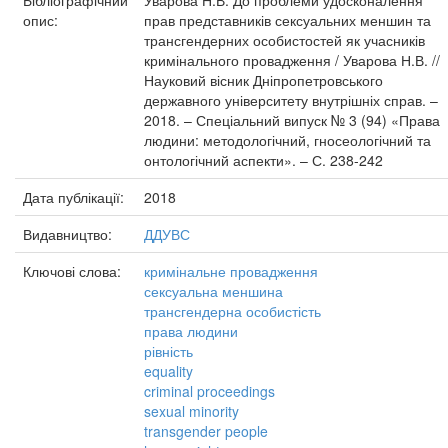
Бібліографічний
Уварова Н.В. До проблеми удосконалення
опис:
прав представників сексуальних меншин та
трансгендерних особистостей як учасників
кримінального провадження / Уварова Н.В. //
Науковий вісник Дніпропетровського
державного університету внутрішніх справ. –
2018. – Спеціальний випуск № 3 (94) «Права
людини: методологічний, гносеологічний та
онтологічний аспекти». – С. 238-242
Дата публікації:
2018
Видавництво:
ДДУВС
Ключові слова:
кримінальне провадження
сексуальна меншина
трансгендерна особистість
права людини
рівність
equality
criminal proceedings
sexual minority
transgender people