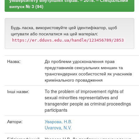
університету внутрішніх справ. – 2018. – Спеціальний
випуск № 3 (94)
Будь ласка, використовуйте цей ідентифікатор, щоб
цитувати або посилатися на цей матеріал:
https://er.dduvs.edu.ua/handle/123456789/2853
Назва:
До проблеми удосконалення прав
представників сексуальних меншин та
трансгендерних особистостей як учасників
кримінального провадження
Інші назви:
To the problem of improvement rights of
sexual minorities representatives and
transgender people as criminal proceedings
participants
Автори:
Уварова, Н.В.
Uvarova, N.V.