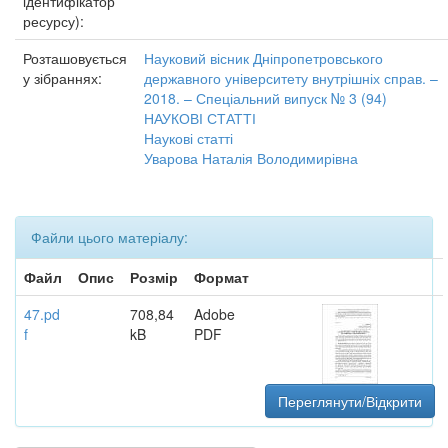
ідентифікатор
ресурсу):
Розташовується
Науковий вісник Дніпропетровського
у зібраннях:
державного університету внутрішніх справ. –
2018. – Спеціальний випуск № 3 (94)
НАУКОВІ СТАТТІ
Наукові статті
Уварова Наталія Володимирівна
Файли цього матеріалу:
Файл
Опис
Розмір
Формат
47.pd
708,84
Adobe
f
kB
PDF
Переглянути/Відкрити