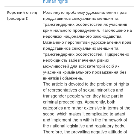
human rights
Короткий огляд
Розглянуто проблему удосконалення прав
(реферат):
представників сексуальних меншин та
трансгендерних особистостей як учасників
кримінального провадження. Наголошено на
недоліках національного законодавства.
Визначено перспективи удосконалення прав
представників сексуальних меншин та
трансгендерних особистостей. Підкреслено
необхідність забезпечення рівних
можливостей для всіх категорій осіб як
учасників кримінального провадження без
винятків і обмежень.
The article is devoted to the problem of rights
of representatives of sexual minorities and
transgender people when they take part in
criminal proceedings. Apparently, both
categories are rather extensive in terms of the
scope, which makes it complicated to adapt
and implement them within the framework of
the national legislative and regulatory body.
Therefore, the prevailing negative attitude of