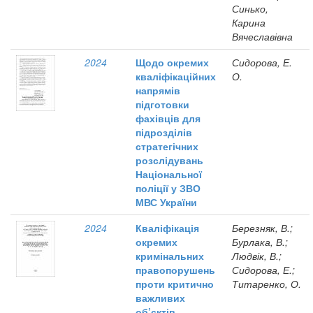
Синько,
Карина
Вячеславівна
2024
Щодо окремих
Сидорова, Е.
кваліфікаційних
О.
напрямів
підготовки
фахівців для
підрозділів
стратегічних
розслідувань
Національної
поліції у ЗВО
МВС України
2024
Кваліфікація
Березняк, В.;
окремих
Бурлака, В.;
кримінальних
Людвік, В.;
правопорушень
Сидорова, Е.;
проти критично
Титаренко, О.
важливих
об’єктів