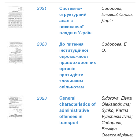
2021
Системно-
Сидорова,
структурний
Ельвіра; Серга,
аналіз
Дар’я
виконавчої
влади в Україні
2023
До питання
Сидорова, Е.
інституційної
О.
спроможності
правоохоронних
органів
протидіяти
злочинним
спільнотам
2023
General
Sidorova, Elvira
characteristics of
Oleksandrivna;
administrative
Synko, Karina
offenses in
Vyacheslavivna;
transport
Сидорова,
Ельвіра
Олександрівна;