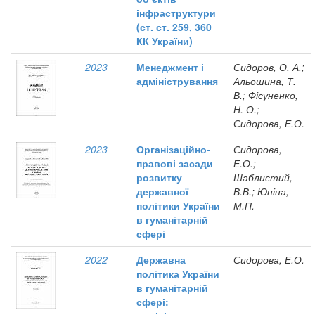
інфраструктури
(ст. ст. 259, 360
КК України)
2023
Менеджмент і
Сидоров, О. А.;
адміністрування
Альошина, Т.
В.; Фісуненко,
Н. О.;
Сидорова, Е.О.
2023
Організаційно-
Сидорова,
правові засади
Е.О.;
розвитку
Шаблистий,
державної
В.В.; Юніна,
політики України
М.П.
в гуманітарній
сфері
2022
Державна
Сидорова, Е.О.
політика України
в гуманітарній
сфері: