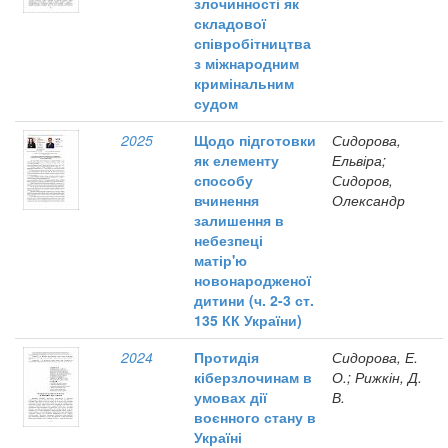
злочинності як
складової
співробітництва
з міжнародним
кримінальним
судом
2025
Щодо підготовки
Сидорова,
як елементу
Ельвіра;
способу
Сидоров,
вчинення
Олександр
залишення в
небезпеці
матір'ю
новонародженої
дитини (ч. 2-3 ст.
135 КК України)
2024
Протидія
Сидорова, Е.
кіберзлочинам в
О.; Рижкін, Д.
умовах дії
В.
воєнного стану в
Україні