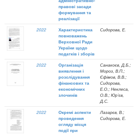
адміністративно-
правові засади
формування та
реалізації
2022
Характеристика
Сидорова, Е.
повноважень
Верховної Ради
України щодо
податків і зборів
2022
Організація
Санакоєв, Д.Б.;
виявлення і
Мороз, В.П.;
розслідування
Єфімов, В.В.;
фінансових та
Сидорова,
економічних
Е.О.; Неклеса,
злочинів
О.В.; Юр’єв,
Д.С.
2022
Окремі аспекти
Лазарєв, В.;
проведення
Сидорова, Е.
огляду місця
події при