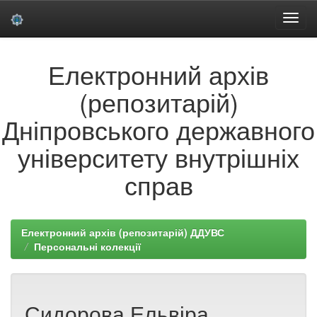
Skip
Електронний архів
navigation
(репозитарій)
Дніпровського державного
університету внутрішніх
справ
Електронний архів (репозитарій) ДДУВС
Персональні колекції
Сидорова Ельвіра