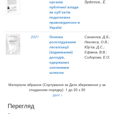
органів
Sydorova., E.
публічної влади
як суб‘єктів
податкових
правовідносин в
Україні
2021
Основи
Санакоєв, Д.Б.;
розслідування
Неклеса, О.В.;
легалізації
Юр’єв, Д.С.;
(відмивання)
Єфімов, В.В.;
доходів,
Сидорова, Е.О.
одержаних
злочинним
шляхом
Матеріали зібрання (Сортування за Дати збереження у за
спаданням порядку): 1 до 20 з 30
далі >
Перегляд