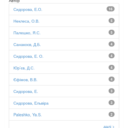
Автор
Сидорова, Е.О.
16
Неклеса, О.В.
5
Палешко, Я.С.
5
Санакоєв, Д.Б.
4
Сидорова, Е. О.
4
Юр’єв, Д.С.
4
Єфімов, В.В.
4
Сидорова, Е.
3
Сидорова, Ельвіра
3
Paleshko, Ya.S.
2
далі >