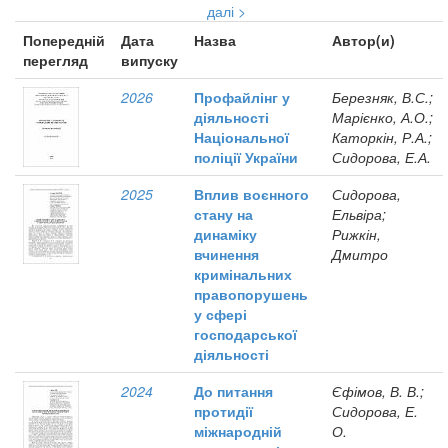
далі >
Попередній
Дата
Назва
Автор(и)
перегляд
випуску
2026
Профайлінг у
Березняк, В.С.;
діяльності
Марієнко, А.О.;
Національної
Каторкін, Р.А.;
поліції України
Сидорова, Е.А.
2025
Вплив воєнного
Сидорова,
стану на
Ельвіра;
динаміку
Рижкін,
вчинення
Дмитро
кримінальних
правопорушень
у сфері
господарської
діяльності
2024
До питання
Єфімов, В. В.;
протидії
Сидорова, Е.
міжнародній
О.