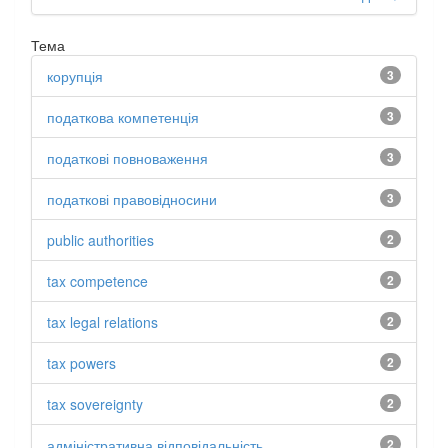
Тема
корупція
3
податкова компетенція
3
податкові повноваження
3
податкові правовідносини
3
public authorities
2
tax competence
2
tax legal relations
2
tax powers
2
tax sovereignty
2
адміністративна відповідальність
2