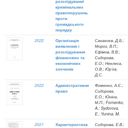
розслідуванні
кримінальних
правопорушень
проти
громадського
порядку
2022
Організація
Санакоєв, Д.Б.;
виявлення і
Мороз, В.П.;
розслідування
Єфімов, В.В.;
фінансових та
Сидорова,
економічних
Е.О.; Неклеса,
злочинів
О.В.; Юр’єв,
Д.С.
2022
Адміністративне
Фоменко, А.Є.;
право
Сидорова,
Е.О.; Юніна,
М.П.; Fomenko,
A.; Sydorova,
E.; Yunina, M.
2021
Характеристика
Сидорова, Е.В.;