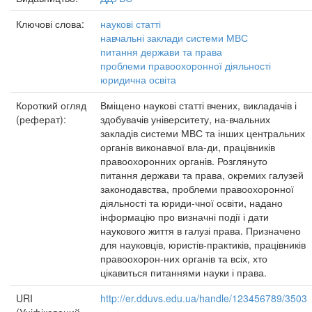
Ключові слова:
наукові статті
навчальні заклади системи МВС
питання держави та права
проблеми правоохоронної діяльності
юридична освіта
Короткий огляд
Вміщено наукові статті вчених, викладачів і
(реферат):
здобувачів університету, на-вчальних
закладів системи МВС та інших центральних
органів виконавчої вла-ди, працівників
правоохоронних органів. Розглянуто
питання держави та права, окремих галузей
законодавства, проблеми правоохоронної
діяльності та юриди-чної освіти, надано
інформацію про визначні події і дати
наукового життя в галузі права. Призначено
для науковців, юристів-практиків, працівників
правоохорон-них органів та всіх, хто
цікавиться питаннями науки і права.
URI
http://er.dduvs.edu.ua/handle/123456789/3503