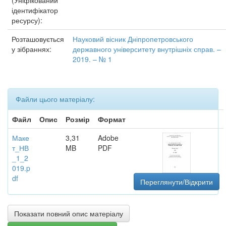
(Уніфікований
ідентифікатор
ресурсу):
Розташовується
Науковий вісник Дніпропетровського
у зібраннях:
державного університету внутрішніх справ. –
2019. – № 1
Файли цього матеріалу:
Файл
Опис
Розмір
Формат
Маке
3,31
Adobe
т_НВ
MB
PDF
_1_2
019.p
df
Переглянути/Відкрити
Показати повний опис матеріалу