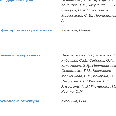
Кононова, І. В.; Фісуненко, Н. О.
Сидоров, О. А.; Коваленко-
Марченкова, Є. В.; Протопопов
А.
 фактор розвитку економіки
Кубецька, Ольга
ономіки та управління її
Верхоглядова, Н.І.; Кононова, І.
Кубецька, О.М.; Сидоров, О.А.;
Калініченко, З.Д.; Протопопова,
Остапенко, Т.М.; Коваленко-
Марченкова, Є.В.; Кокоріна, В.І.
Разумова, Г.В.; Хамініч, С.Ю.;
Альошина, Т. В.; Фісуненко, Н.О
Усенко, О.М.
обумовлена структура
Кубецька, О.М.