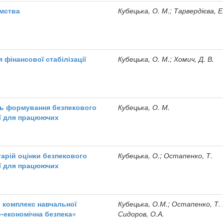
ємства
Кубецька, О. М.; Тарвердієва, Е.
 фінансової стабілізації
Кубецька, О. М.; Хомич, Д. В.
сть формування безпекового
Кубецька, О. М.
ї для працюючих
арій оцінки безпекового
Кубецька, О.; Остапенко, Т.
ї для працюючих
 комплекс навчальної
Кубецька, О.М.; Остапенко, Т. 
-економічна безпека»
Сидоров, О.А.