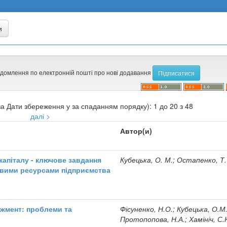
ідомлення по електронній пошті про нові додавання
а Дати збереження у за спаданням порядку): 1 до 20 з 48
далі >
Автор(и)
капіталу - ключове завдання
Кубецька, О. М.; Остапенко, Т.
овими ресурсами підприємства
еджмент: проблеми та
Фісуненко, Н.О.; Кубецька, О.М.
Протопопова, Н.А.; Хамініч, С.