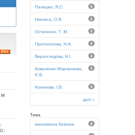
Палешко, Я.С.
6
Неклеса, О.В.
5
Остапенко, Т. М.
5
Протопопова, Н.А.
5
Верхоглядова, Н.І.
4
Коваленко-Марченкова,
4
Є.В.
Кононова, І.В.
4
 М.
далі >
Тема
економічна безпека
8
;
Ю.;