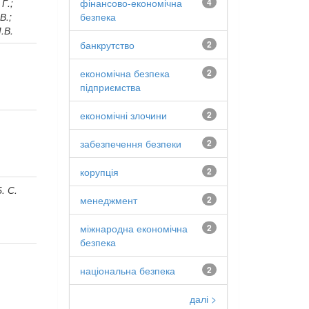
фінансово-економічна
4
Г.;
безпека
В.;
.В.
банкрутство
2
економічна безпека
2
підприємства
економічні злочини
2
забезпечення безпеки
2
корупція
2
. С.
менеджмент
2
міжнародна економічна
2
безпека
національна безпека
2
далі >