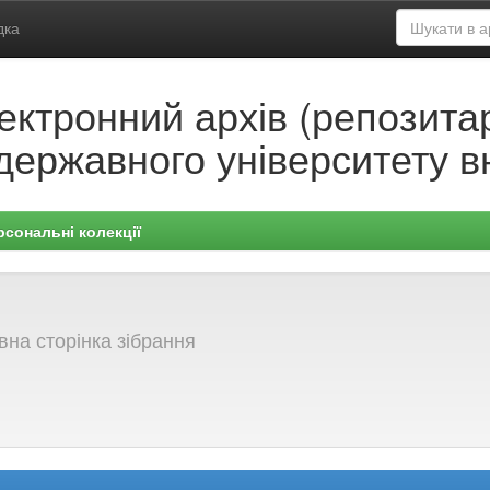
дка
ектронний архів (репозитар
державного університету в
рсональні колекції
вна сторінка зібрання