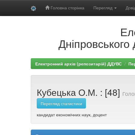
Головна сторінка
Перегляд
Дові
Skip
Ел
navigation
Дніпровського 
Електронний архів (репозитарій) ДДУВС
Пе
Кубецька О.М. : [48]
Голо
Перегляд статистики
кандидат економічних наук, доцент