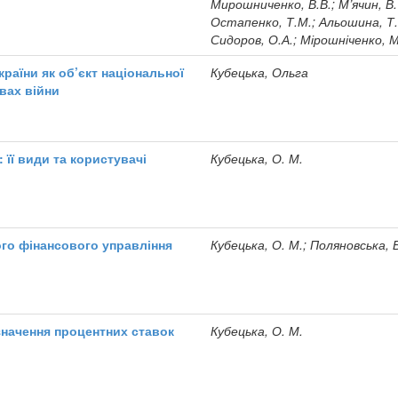
Мирошниченко, В.В.; М’ячин, В. 
Остапенко, Т.М.; Альошина, Т.
Сидоров, О.А.; Мірошніченко, М
країни як об’єкт національної
Кубецька, Ольга
вах війни
 її види та користувачі
Кубецька, О. М.
го фінансового управління
Кубецька, О. М.; Поляновська, Б
значення процентних ставок
Кубецька, О. М.