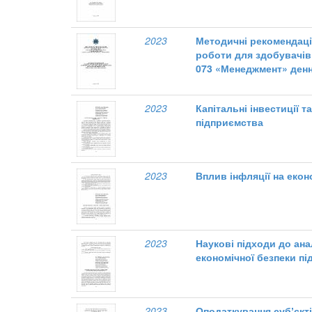
2023
Методичні рекомендації
роботи для здобувачів
073 «Менеджмент» денн
2023
Капітальні інвестиції т
підприємства
2023
Вплив інфляції на екон
2023
Наукові підходи до анал
економічної безпеки п
2023
Оподаткування субʼєкт