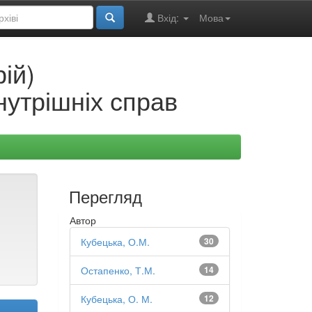
Вхід:
Мова
ій)
нутрішніх справ
Перегляд
Автор
Кубецька, О.М.
30
Остапенко, Т.М.
14
Кубецька, О. М.
12