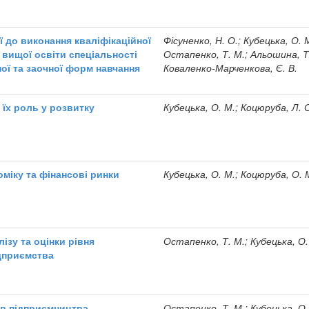
 до виконання кваліфікаційної
Фісуненко, Н. О.; Кубецька, О. 
 вищої освіти спеціальності
Остапенко, Т. М.; Альошина, Т.
ої та заочної форм навчання
Коваленко-Марченкова, Є. В.
а їх роль у розвитку
Кубецька, О. М.; Коцюруба, Л. 
оміку та фінансові ринки
Кубецька, О. М.; Коцюруба, О. 
ізу та оцінки рівня
Остапенко, Т. М.; Кубецька, О.
ідприємства
ів підприємництва
Остапенко, Т. М.; Кубецька, О.