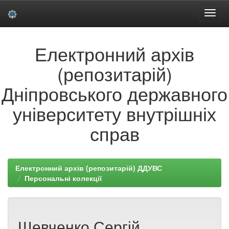
Skip
Електронний архів
navigation
(репозитарій)
Дніпровського державного
університету внутрішніх
справ
Електронний архів (репозитарій) ДДУВС
Персональні колекції
Шевченко Сергій