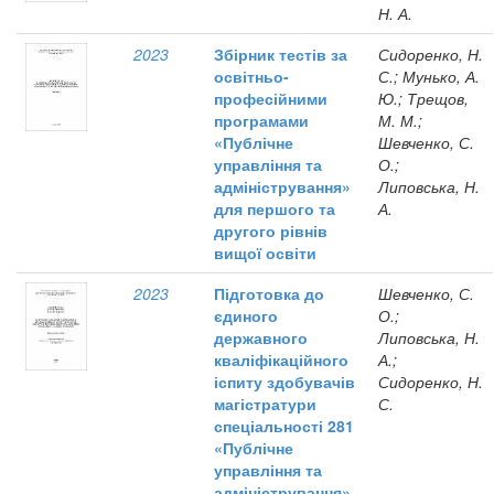
Н. А.
2023
Збірник тестів за
Сидоренко, Н.
освітньо-
С.; Мунько, А.
професійними
Ю.; Трещов,
програмами
М. М.;
«Публічне
Шевченко, С.
управління та
О.;
адміністрування»
Липовська, Н.
для першого та
А.
другого рівнів
вищої освіти
2023
Підготовка до
Шевченко, С.
єдиного
О.;
державного
Липовська, Н.
кваліфікаційного
А.;
іспиту здобувачів
Сидоренко, Н.
магістратури
С.
спеціальності 281
«Публічне
управління та
адміністрування»