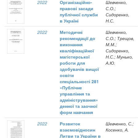
2022
Організаційно-
Шевченко,
правові засади
С.О.;
публічної служби
Сидоренко,
в Україні
Н.С.
2022
Методичні
Шевченко,
рекомендації до
С.О.; Трещов,
виконання
М.М.;
кваліфікаційної
Сидоренко,
магістерської
Н.С.; Мунько,
роботи для
А.Ю.
здобувачів вищої
освіти
спеціальності 281
«Публічне
управління та
адміністрування»
денної та заочної
форм навчання
2022
Розвиток
Шевченко, С.;
взаємовідносин
Косенко, А.
Литви та України в