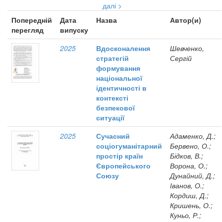
далі >
Попередній
Дата
Назва
Автор(и)
перегляд
випуску
2025
Вдосконалення
Шевченко,
стратегій
Сергій
формування
національної
ідентичності в
контексті
безпекової
ситуації
2025
Сучасний
Адаменко, Д.;
соціогуманітарний
Бервено, О.;
простір країн
Бідков, В.;
Європейського
Ворона, О.;
Союзу
Дунайний, Д.;
Іванов, О.;
Кордиш, Д.;
Кришень, О.;
Куньо, Р.;