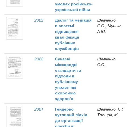
умовах російсько-
української війни
2022
Діалог та медіація
Шевченко,
в системі
С.О.; Мунько,
підвищення
А.Ю.
кваліфікації
публічних
службовців
2022
Сучасні
Шевченко,
міжнародні
С.О.
стандарти та
підходи в
публічному
управлінні
охороною
здоров’я
2021
Гендерно
Шевченко, С.;
чутливий підхід
Трещов, М.
до організації
служби в