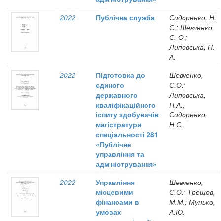
2022
Публічна служба
Сидоренко, Н.
С.; Шевченко,
С. О.;
Липовська, Н.
А.
2022
Підготовка до
Шевченко,
єдиного
С.О.;
державного
Липовська,
кваліфікаційного
Н.А.;
іспиту здобувачів
Сидоренко,
магістратури
Н.С.
спеціальності 281
«Публічне
управління та
адміністрування»
2022
Управління
Шевченко,
місцевими
С.О.; Трещов,
фінансами в
М.М.; Мунько,
умовах
А.Ю.