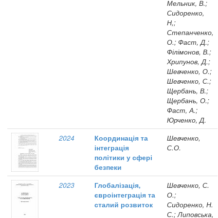
Мельник, В.;
Сидоренко,
Н,;
Степанченко,
О.; Фаст, Д.;
Філімонов, В.;
Хрипунов, Д.;
Шевченко, О.;
Шевченко, С.;
Щербань, В.;
Щербань, О.;
Фаст, А.;
Юрченко, Д.
2024
Координація та
Шевченко,
інтеграція
С.О.
політики у сфері
безпеки
2023
Глобалізація,
Шевченко, С.
євроінтеграція та
О.;
сталий розвиток
Сидоренко, Н.
С.; Липовська,