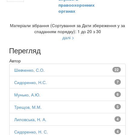
правоохоронних
органах
Матеріали зібрання (Сортування за Дати збереження у за
спаданням порядку): 1 до 20 з 30
далі >
Перегляд
Автор
Шевченко, С.О.
22
Сидоренко, Н.С.
7
Мунько, А.Ю.
6
Трещов, М.М.
5
Липовська, Н. А.
4
Сидоренко, Н. С.
4