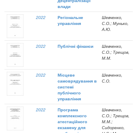
децентралізації
влади
2022
Регіональне
Шевченко,
управління
С.О.; Мунько,
А.Ю.
2022
Публічні фінанси
Шевченко,
С.О.; Трещов,
М.М.
2022
Місцеве
Шевченко,
самоврядування в
С.О.
системі
публічного
управління
2022
Програма
Шевченко,
комплексного
С.О.; Трещов,
атестаційного
М.М.;
екзамену для
Сидоренко,