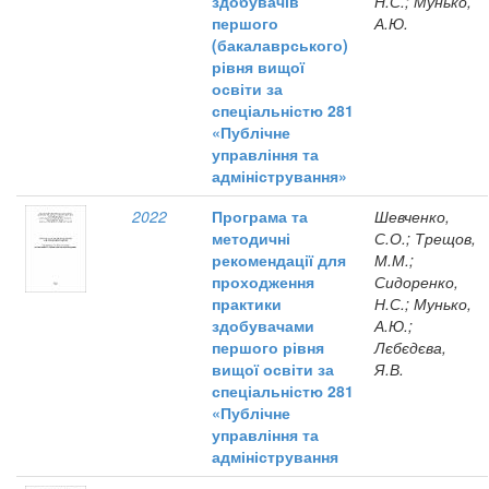
здобувачів
Н.С.; Мунько,
першого
А.Ю.
(бакалаврського)
рівня вищої
освіти за
спеціальністю 281
«Публічне
управління та
адміністрування»
2022
Програма та
Шевченко,
методичні
С.О.; Трещов,
рекомендації для
М.М.;
проходження
Сидоренко,
практики
Н.С.; Мунько,
здобувачами
А.Ю.;
першого рівня
Лєбєдєва,
вищої освіти за
Я.В.
спеціальністю 281
«Публічне
управління та
адміністрування