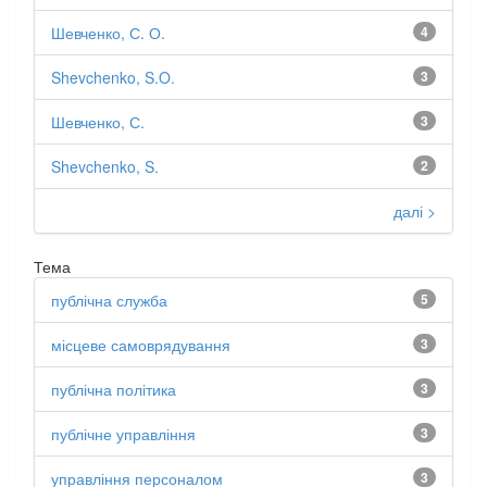
Шевченко, С. О.
4
Shevchenko, S.O.
3
Шевченко, С.
3
Shevchenko, S.
2
далі >
Тема
публічна служба
5
місцеве самоврядування
3
публічна політика
3
публічне управління
3
управління персоналом
3