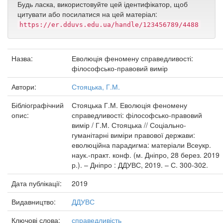
Будь ласка, використовуйте цей ідентифікатор, щоб
цитувати або посилатися на цей матеріал:
https://er.dduvs.edu.ua/handle/123456789/4488
Назва:
Еволюція феномену справедливості:
філософсько-правовий вимір
Автори:
Стояцька, Г.М.
Бібліографічний
Стояцька Г.М. Еволюція феномену
опис:
справедливості: філософсько-правовий
вимір / Г.М. Стояцька // Соціально-
гуманітарні виміри правової держави:
еволюційна парадигма: матеріали Всеукр.
наук.-практ. конф. (м. Дніпро, 28 берез. 2019
р.). – Дніпро : ДДУВС, 2019. – С. 300-302.
Дата публікації:
2019
Видавництво:
ДДУВС
Ключові слова:
справедливість