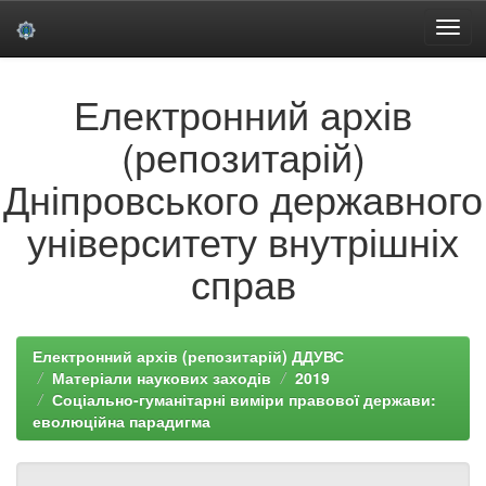
Skip
Електронний архів
navigation
(репозитарій)
Дніпровського державного
університету внутрішніх
справ
Електронний архів (репозитарій) ДДУВС
Матеріали наукових заходів
2019
Соціально-гуманітарні виміри правової держави:
еволюційна парадигма