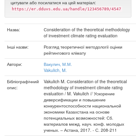
цитувати або посилатися на цей матеріал:
https://er.dduvs.edu.ua/handle/123456789/4547
Назва:
Сonsideration of the theoretical methodology
of investment climate rating evaluation
Інші назви:
Розгляд теоретичної методології оцінки
рейтингового клімату
Автори:
Вакулич, М.М.
Vakulich, M.
Бібліографічний
Vakulich M. Сonsideration of the theoretical
опис:
methodology of investment climate rating
evaluation / M. Vakulich // Ускорение
диверсификации и повышение
конкурентоспособности национальной
экономики Казахстана на основе
потенциальных возможностей: Сб.
материалов межд. науч. конф. молодых
ученых. – Астана, 2017. - С. 208-211