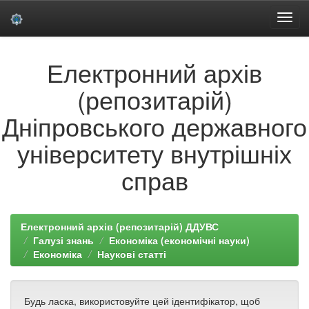
Skip
Електронний архів
navigation
(репозитарій)
Дніпровського державного
університету внутрішніх
справ
Електронний архів (репозитарій) ДДУВС
Галузі знань
Економіка (економічні науки)
Економіка
Наукові статті
Будь ласка, використовуйте цей ідентифікатор, щоб