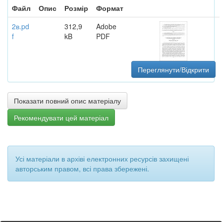
Файл
Опис
Розмір
Формат
2в.pd
312,9
Adobe
f
kB
PDF
Переглянути/Відкрити
Показати повний опис матеріалу
Рекомендувати цей матеріал
Усі матеріали в архіві електронних ресурсів захищені
авторським правом, всі права збережені.