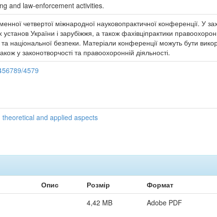
ing and law-enforcement activities.
менної четвертої міжнародної науковопрактичної конференції. У захо
их установ України і зарубіжжя, а також фахівціпрактики правоохоро
та національної безпеки. Матеріали конференції можуть бути викор
акож у законотворчості та правоохоронній діяльності.
3456789/4579
: theoretical and applied aspects
Опис
Розмір
Формат
4,42 MB
Adobe PDF