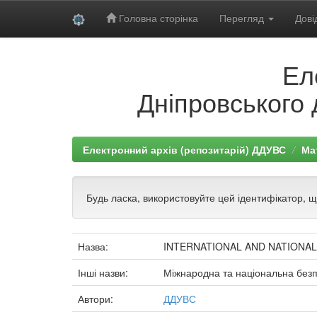
Головна сторінка
Перегляд
Дові
Skip
Ел
navigation
Дніпровського 
Електронний архів (репозитарій) ДДУВС
Ма
Будь ласка, використовуйте цей ідентифікатор, 
Назва:
INTERNATIONAL AND NATIONAL
Інші назви:
Міжнародна та національна безпе
Автори:
ДДУВС