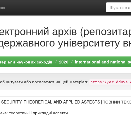
дка
ектронний архів (репозитар
державного університету в
теріали наукових заходів
2020
International and national s
щоб цитувати або посилатися на цей матеріал:
https://er.dduvs.
 SECURITY: THEORETICAL AND APPLIED ASPECTS [ПОВНИЙ ТЕКС
ка: теоретичні і прикладні аспекти