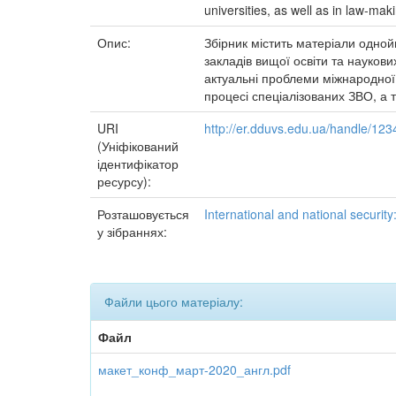
universities, as well as in law-mak
Опис:
Збірник містить матеріали одной
закладів вищої освіти та науков
актуальні проблеми міжнародної 
процесі спеціалізованих ЗВО, а т
URI
http://er.dduvs.edu.ua/handle/12
(Уніфікований
ідентифікатор
ресурсу):
Розташовується
International and national security
у зібраннях:
Файли цього матеріалу:
Файл
макет_конф_март-2020_англ.pdf