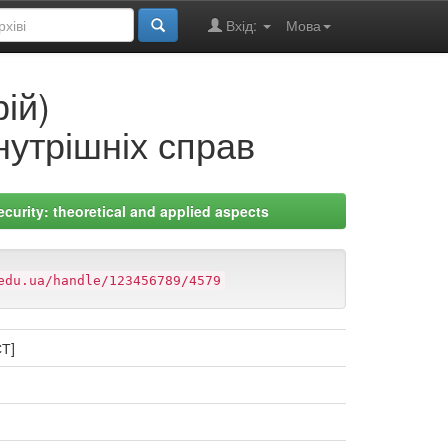
Вхід:
Мова
ій)
нутрішніх справ
ecurity: theoretical and applied aspects
edu.ua/handle/123456789/4579
Т]