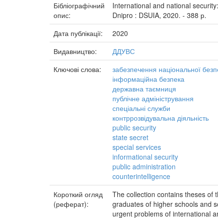
Бібліографічний
International and national security
опис:
Dnipro : DSUIA, 2020. - 388 р.
Дата публікації:
2020
Видавництво:
ДДУВС
Ключові слова:
забезпечення національної безп
інформаційна безпека
державна таємниця
публічне адміністрування
спеціальні служби
контррозвідувальна діяльність
public security
state secret
special services
informational security
public administration
counterintelligence
Короткий огляд
The collection contains theses of 
(реферат):
graduates of higher schools and sc
urgent problems of international 