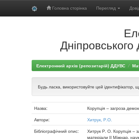
Головна сторінка
Перегляд
Дові
Skip
Ел
navigation
Дніпровського 
Електронний архів (репозитарій) ДДУВС
Ма
Будь ласка, використовуйте цей ідентифікатор, 
Назва:
Корупція – загроза демо
Автори:
Хитрук, Р.О.
Бібліографічний опис:
Хитрук Р. О. Корупція – 
матеріали ІІ Міжнар. наук