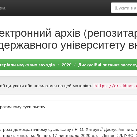
дка
ектронний архів (репозитар
державного університету в
теріали наукових заходів
2020
Дискусійні питання застос
щоб цитувати або посилатися на цей матеріал:
https://er.dduvs.
кратичному суспільству
загроза демократичному суспільству / Р. О. Хитрук // Дискусійні пит
.-практ. конф. (м. Дніпро, 17 листопада 2020 р.). - Дніпро : ДДУВС, 