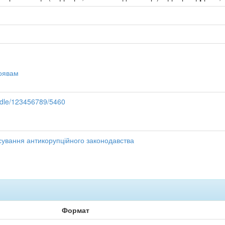
роявам
andle/123456789/5460
осування антикорупційного законодавства
Формат