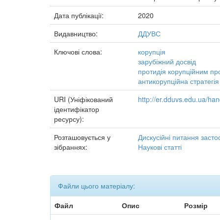
Дата публікації:
2020
Видавництво:
ДДУВС
Ключові слова:
корупція
зарубіжний досвід
протидія корупційним п
антикорупційна стратегія
URI (Уніфікований
http://er.dduvs.edu.ua/h
ідентифікатор
ресурсу):
Розташовується у
Дискусійні питання заст
зібраннях:
Наукові статті
Файли цього матеріалу:
Файл
Опис
Розмір