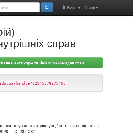
Вхід:
Мова
ій)
нутрішніх справ
ування антикорупційного законодавства
edu.ua/handle/123456789/5460
ання застосування антикорупційного законодавства :
2020. – С. 284-287