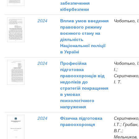
забезпечення
кібербезпеки
2024
Вплив умов введення
Чоботько, І
правового режиму
воєнного стану на
діяльність
Національної поліції
в Україні
2024
Професійна
Чоботько, І
підготовка
І.;
правоохоронців від
Скрипченко
недоліків до
І. Т.
стратегій покращення
в умовах
психологічного
напруження
2024
Фізична підготовка
Скрипченко
правоохоронця
І.Т.; Грибан,
В.Г.;
Мельников,