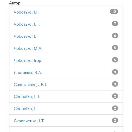
Автор
Чоботько, І.І.
12
Чоботько, І. І.
7
Чоботько, І.
6
Чоботько, М.А.
5
Чоботько, Ігор
5
Ластовкін, В.А.
3
Счастливець, В.І.
3
Chobotko, I. I.
2
Chobotko, І.
2
Скрипченко, І.Т.
2