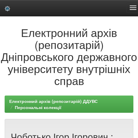
Skip
Електронний архів
navigation
(репозитарій)
Дніпровського державного
університету внутрішніх
справ
Електронний архів (репозитарій) ДДУВС
Персональні колекції
Чоботько Ігор Ігорович :