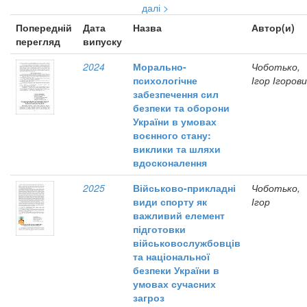
далі >
Попередній
Дата
Назва
Автор(и)
перегляд
випуску
2024
Морально-
Чоботько,
психологічне
Ігор Ігоров
забезпечення сил
безпеки та оборони
України в умовах
воєнного стану:
виклики та шляхи
вдосконалення
2025
Військово-прикладні
Чоботько,
види спорту як
Ігор
важливий елемент
підготовки
військовослужбовців
та національної
безпеки України в
умовах сучасних
загроз