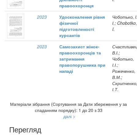
правоохоронця
2023
Удосконалення рівня
Чоботько, І
фізичної
І.; Chobotko,
підготовленості
I.
курсантів
2023
Самозахист жінок-
Счастливец
правоохоронців та
В.І.;
затримання
Чоботько,
правопорушника при
І.І.;
нападі
Рожеченко,
В.М.;
Скрипченко
І.Т.
Матеріали зібрання (Сортування за Дати збереження у за
спаданням порядку): 1 до 20 з 33
далі >
Перегляд