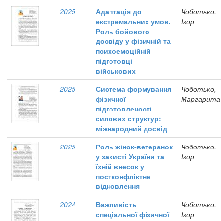
2025
Адаптація до
Чоботько,
екстремальних умов.
Ігор
Роль бойового
досвіду у фізичній та
психоемоційній
підготовці
військових
2025
Система формування
Чоботько,
фізичної
Маргарита
підготовленості
силових структур:
міжнародний досвід
2025
Роль жінок-ветеранок
Чоботько,
у захисті України та
Ігор
їхній внесок у
постконфліктне
відновлення
2024
Важливість
Чоботько,
спеціальної фізичної
Ігор