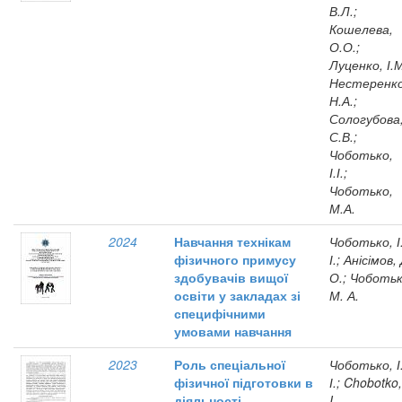
В.Л.;
Кошелева,
О.О.;
Луценко, І.М
Нестеренко
Н.А.;
Сологубова
С.В.;
Чоботько,
І.І.;
Чоботько,
М.А.
2024
Навчання технікам
Чоботько, І
фізичного примусу
І.; Анісімов,
здобувачів вищої
О.; Чоботьк
освіти у закладах зі
М. А.
специфічними
умовами навчання
2023
Роль спеціальної
Чоботько, І
фізичної підготовки в
І.; Chobotko,
діяльності
I.