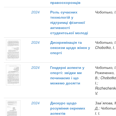
правоохоронців
2024
Роль сучасних
Чоботько, І
технологій у
підтримці фізичної
активності
студентської молоді
2024
Дискримінація та
Чоботько, І.
сексизм щодо жінок у
Chobotko, І.
спорті
2024
Гендерні аспекти у
Чоботько, І.
спорті: звідки ми
Рожеченко,
починаємо і що
В.; Chobotko
можемо досягти
І.;
Rozhechenk
V.
2024
Дискурс щодо
Зав`ялова, 
розуміння окремих
Д.; Чоботьк
аспектів
І. І.