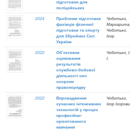
підготовки для
поліцейських
2024
Проблеми підготовки
Чоботько,
фахівців фізичної
Маргарита
підготовки та спорту
Чоботько,
для Збройних Сил
Ігор
України
2022
Об’єктивне
Чоботько, І
оцінювання
І.
результатів
службово-бойової
діяльності сил
охорони
правопорядку
2022
Впровадження
Чоботько,
сучасних інтенсивних
Ігор Ігоров
технологій у процес
професійно-
орієнтованого
навчання