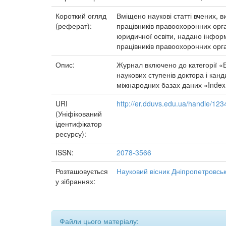
Короткий огляд
Вміщено наукові статті вчених, в
(реферат):
працівників правоохоронних орга
юридичної освіти, надано інформа
працівників правоохоронних орган
Опис:
Журнал включено до категорії «Б
наукових ступенів доктора і кан
міжнародних базах даних «Index 
URI
http://er.dduvs.edu.ua/handle/12
(Уніфікований
ідентифікатор
ресурсу):
ISSN:
2078-3566
Розташовується
Науковий вісник Дніпропетровсько
у зібраннях:
Файли цього матеріалу: