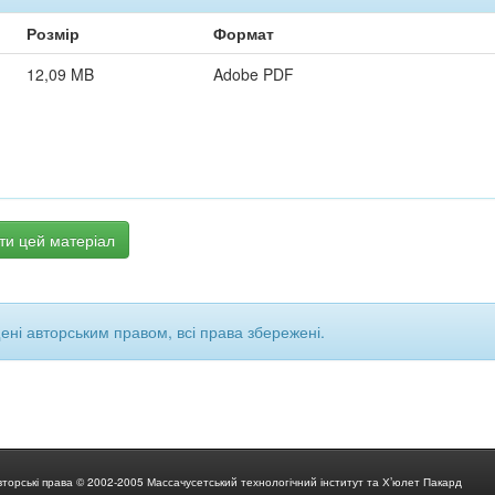
Розмір
Формат
12,09 MB
Adobe PDF
ти цей матеріал
щені авторським правом, всі права збережені.
вторські права © 2002-2005 Массачусетський технологічний інститут та Х’юлет Пакард