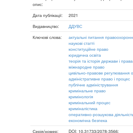
опис:
Дата публікації:
2021
Видавництво:
ДДУВС
Ключові слова:
актуальні питання правоохоронно
наукові статті
конституційне право
юридична освіта
теорія та історія держави і права
міжнародне право
цивільно-правове регулювання о
адміністративне право і процес
публічне адміністрування
кримінальне право
кримінологія
кримінальний процес
криміналістика
оперативно-розшукова діяльніст
економічна безпека
Серія/номер:
DOI: 10.31733/2078-3566;