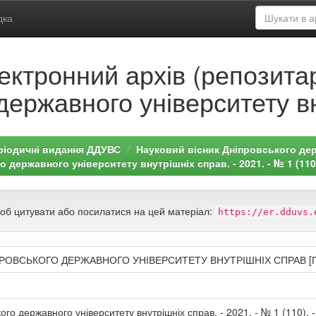
дка
ектронний архів (репозитар
державного університету в
ріодичні видання ДДУВС
Науковий вісник Дніпровського дер
 державного університету внутрішніх справ. - 2021. - № 1 (110
щоб цитувати або посилатися на цей матеріал:
https://er.dduvs.
РОВСЬКОГО ДЕРЖАВНОГО УНІВЕРСИТЕТУ ВНУТРІШНІХ СПРАВ [
го державного університету внутрішніх справ. - 2021. - № 1 (110). -