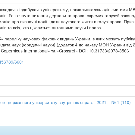
икладачів і здобувачів університету, навчальних закладів системи М
нів. Розглянуто питання держави та права, окремих галузей законо
цію про визначні події і дати наукового життя в галузі права. Приз
ів та всіх, хто цікавиться питаннями науки і права.
» переліку наукових фахових видань України, в яких можуть публіку
дидата наук (юридичні науки) (додаток 4 до наказу МОН України від 
Copernicus International» та «Crossref» DOI: 10.31733/2078-3566
3456789/6601
го державного університету внутрішніх справ. - 2021. - № 1 (110)