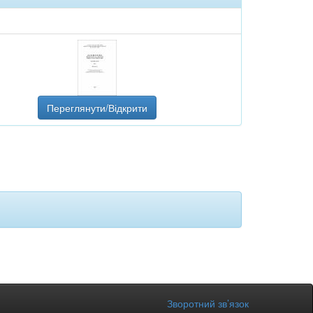
Переглянути/Відкрити
Зворотний зв’язок