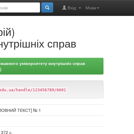
Вхід:
Мова
ій)
нутрішніх справ
жавного університету внутрішніх справ
)
edu.ua/handle/123456789/6601
ПОВНИЙ ТЕКСТ] № 1
 372 с.