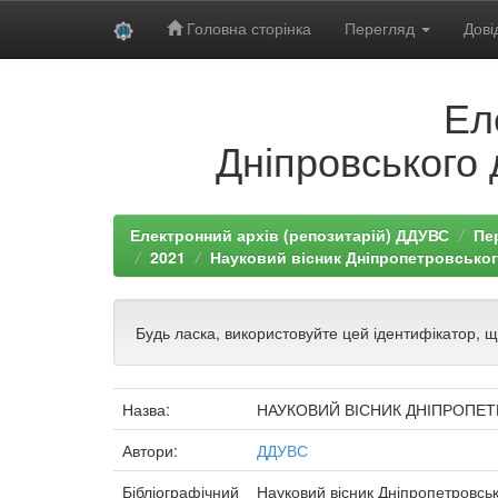
Головна сторінка
Перегляд
Дові
Skip
Ел
navigation
Дніпровського 
Електронний архів (репозитарій) ДДУВС
Пе
2021
Науковий вісник Дніпропетровського
Будь ласка, використовуйте цей ідентифікатор, 
Назва:
НАУКОВИЙ ВІСНИК ДНІПРОПЕТ
Автори:
ДДУВС
Бібліографічний
Науковий вісник Дніпропетровсько