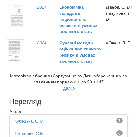
2024
Економічна
Іванов, С. В.;
складова
Разумова, Г.
національної
В.
безпеки в умовах
воєнного стану
2024
Сучасні методи
М'ячин, В. Г.
оцінки політичного
ризику в умовах
воєнного стану
Матеріали зібрання (Сортування за Дати збереження у за
спаданням порядку): 1 до 20 з 147
далі >
Перегляд
Автор
Кубецька, О.М.
7
Тютченко, С.М.
6