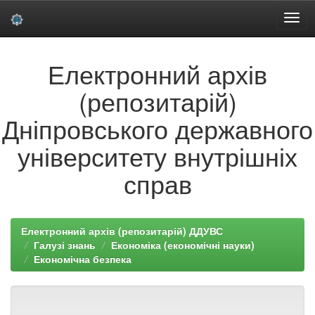
Skip
Електронний архів
navigation
(репозитарій)
Дніпровського державного
університету внутрішніх
справ
Електронний архів (репозитарій) ДДУВС
Галузі знань
Економіка (економічні науки)
Економічна безпека