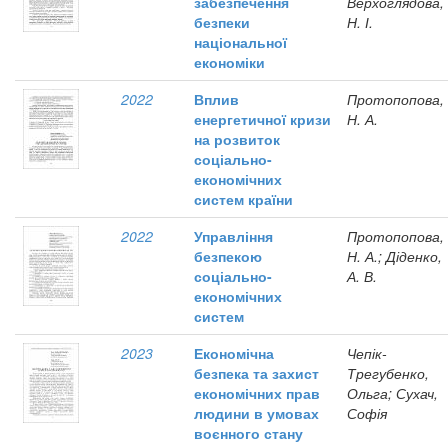
забезпечення
Верхоглядова,
безпеки
Н. І.
національної
економіки
2022
Вплив
Протопопова,
енергетичної кризи
Н. А.
на розвиток
соціально-
економічних
систем країни
2022
Управління
Протопопова,
безпекою
Н. А.; Діденко,
соціально-
А. В.
економічних
систем
2023
Економічна
Чепік-
безпека та захист
Трегубенко,
економічних прав
Ольга; Сухач,
людини в умовах
Софія
воєнного стану