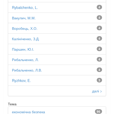
Rybalchenko, L.
4
Вакулич, М.М.
4
Воробець, Х.О.
4
Калініченко, З.Д.
4
Паршин, Ю.І.
4
Рибальченко, Л.
4
Рибальченко, Л.В.
4
Ryzhkov, E.
3
далі >
Тема
економічна безпека
96