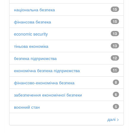
національна безпека
15
фінансова безпека
15
economic security
13
тіньова економіка
13
безпека підприємства
12
економічна безпека підприємства
11
фінансово-економічна безпека
8
забезпечення економічної безпеки
6
воєнний стан
5
далі >