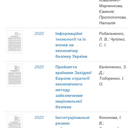
Марченкова,
Євгенія;
Протопопова,
Наталія
2022
Інформаційні
Рибальченко,
технології та їх
Л. В.; Чупілко,
вплив на
С. І.
економічну
безпеку України
2022
Прийняття
Калініченко, З.
країнами Західної
Д.;
Європи стратегії
Тодоренко, І.
економічного
О.
методу
забезпечення
національної
безпеки
2022
Інституціональні
Кононова, І.
ризики
В.;