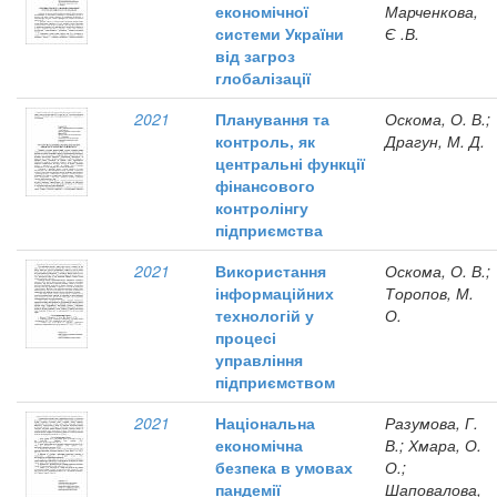
економічної
Марченкова,
системи України
Є .В.
від загроз
глобалізації
2021
Планування та
Оскома, О. В.;
контроль, як
Драгун, М. Д.
центральні функції
фінансового
контролінгу
підприємства
2021
Використання
Оскома, О. В.;
інформаційних
Торопов, М.
технологій у
О.
процесі
управління
підприємством
2021
Національна
Разумова, Г.
економічна
В.; Хмара, О.
безпека в умовах
О.;
пандемії
Шаповалова,