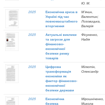
Ю. М.
2025
Економічна криза в
М’ячин,
Україні під час
Валентин;
повномасштабного
Лозовицька,
вторгнення
Валерія
2025
Актуальні виклики
Фісуненко,
та загрози для
Надія
фінансово-
економічної
безпеки ринку
товарів
2025
Цифрова
Мілютін,
трансформація
Олександр
економіки як
фактор фінансово-
економічної
безпеки держави
2025
Економічна
Мірошніченко,
безпека
Микола