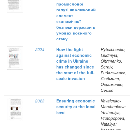
промислової
галузі як ключовий
елемент
економічної
безпеки держави в
умовах воєнного
стану
2024
How the fight
Rybalchenko,
against economic
Liudmyla;
crime in Ukraine
Ohrimenko,
has changed since
Serhiy;
the start of the full-
Рибальченко,
scale invasion
Людмила;
Охрименко,
Сергій
2023
Ensuring economic
Kovalenko-
security at the local
Marchenkova,
level
Yevheniya;
Protopopova,
Nataliya;
Коваленко-