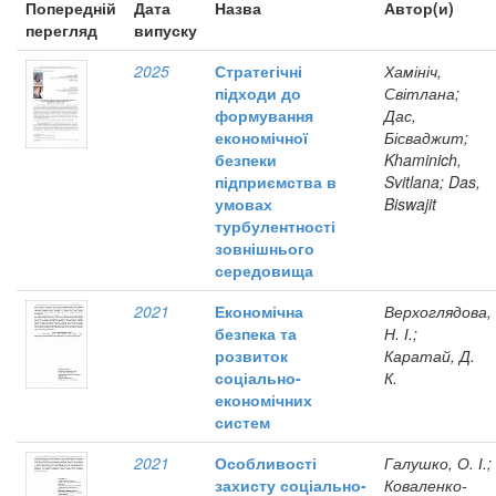
Попередній
Дата
Назва
Автор(и)
перегляд
випуску
2025
Стратегічні
Хамініч,
підходи до
Світлана;
формування
Дас,
економічної
Бісваджит;
безпеки
Khaminich,
підприємства в
Svitlana; Das,
умовах
Biswajit
турбулентності
зовнішнього
середовища
2021
Економічна
Верхоглядова,
безпека та
Н. І.;
розвиток
Каратай, Д.
соціально-
К.
економічних
систем
2021
Особливості
Галушко, О. І.;
захисту соціально-
Коваленко-