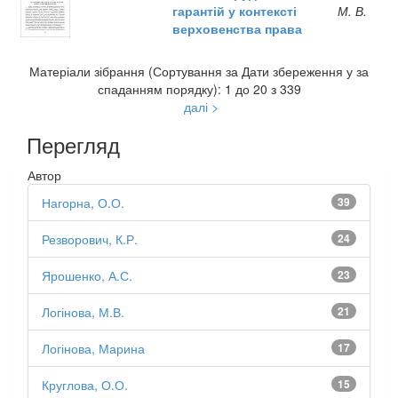
гарантій у контексті
М. В.
верховенства права
Матеріали зібрання (Сортування за Дати збереження у за
спаданням порядку): 1 до 20 з 339
далі >
Перегляд
Автор
Нагорна, О.О.
39
Резворович, К.Р.
24
Ярошенко, А.С.
23
Логінова, М.В.
21
Логінова, Марина
17
Круглова, О.О.
15