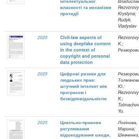
інтелектуальної
Владислав
власності та механізми
Rezvorovy
протидії
Krystyna;
Rudyk,
Vladyslav
2025
Civil-law aspects of
Rezvorovy
using deepfake content
K.;
in the context of
Резворови
copyright and personal
data protection
2025
Цифрові ризики для
Резворович
людських прав:
Толмачов
штучний інтелект між
Ю.;
прогресом і
Rezvorovy
безвідповідальністю
K.;
Tolmachov
Yu.
2025
Цивільно-правове
Логінова,
регулювання
Марина;
відшкодування шкоди,
Шевченко