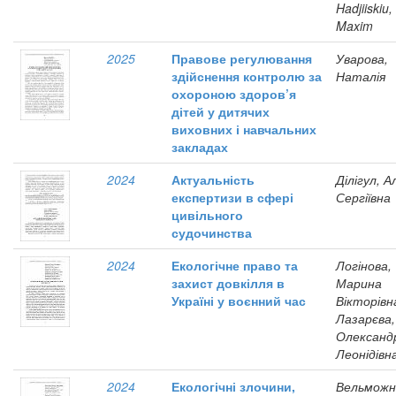
Hadjiiskiu,
Maxim
2025
Правове регулювання
Уварова,
здійснення контролю за
Наталія
охороною здоров’я
дітей у дитячих
виховних і навчальних
закладах
2024
Актуальність
Ділігул, А
експертизи в сфері
Сергіївна
цивільного
судочинства
2024
Екологічне право та
Логінова,
захист довкілля в
Марина
Україні у воєнний час
Вікторівн
Лазарєва,
Олександ
Леонідівн
2024
Екологічні злочини,
Вельможн