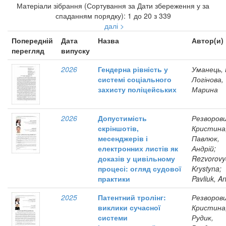
Матеріали зібрання (Сортування за Дати збереження у за
спаданням порядку): 1 до 20 з 339
далі >
Попередній
Дата
Назва
Автор(и)
перегляд
випуску
2026
Гендерна рівність у
Уманець, 
системі соціального
Логінова,
захисту поліцейських
Марина
2026
Допустимість
Резворови
скріншотів,
Кристина
месенджерів і
Павлюк,
електронних листів як
Андрій;
доказів у цивільному
Rezvorovy
процесі: огляд судової
Krystyna;
практики
Pavliuk, An
2025
Патентний тролінг:
Резворови
виклики сучасної
Кристина
системи
Рудик,