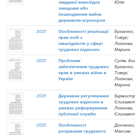
завданої внаслідок
Юлія
знищення або
пошкодження майна
державою-агресором
2025
Особливості реалізації
Бугаєнко,
прав осіб з
Тимур;
інвалідністю у сфері
Логінова,
трудових відносин
Марина
2025
Проблеми
Сулім, Бо
забезпечення трудових
Бугаєнко,
прав в умовах війни в
Тимур;
Україні
Логінова,
Марина
2025
Державне регулювання
Бурмистр
трудових відносин в
Єлизавет
умовах реформування
Логінова,
публічної служби
Єлизавет
2025
Особливості
Донченко,
розірвання трудового
Максим;