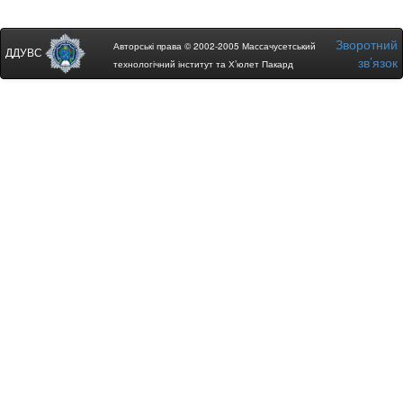
Зворотний
Авторські права © 2002-2005 Массачусетський
ДДУВС
зв’язок
технологічний інститут та Х’юлет Пакард