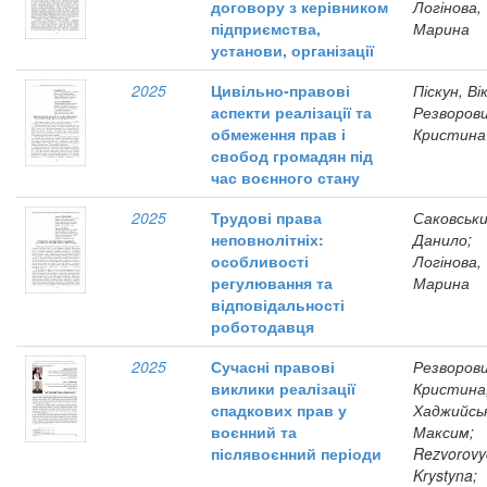
договору з керівником
Логінова,
підприємства,
Марина
установи, організації
2025
Цивільно-правові
Піскун, Ві
аспекти реалізації та
Резворови
обмеження прав і
Кристина
свобод громадян під
час воєнного стану
2025
Трудові права
Саковськи
неповнолітніх:
Данило;
особливості
Логінова,
регулювання та
Марина
відповідальності
роботодавця
2025
Сучасні правові
Резворови
виклики реалізації
Кристина
спадкових прав у
Хаджийсь
воєнний та
Максим;
післявоєнний періоди
Rezvorovy
Krystyna;