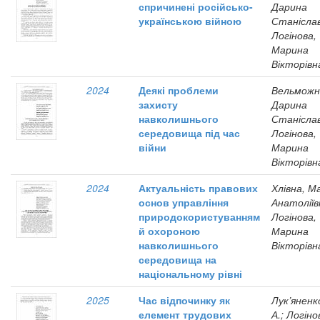
спричинені російсько-
Дарина
українською війною
Станіслав
Логінова,
Марина
Вікторівн
2024
Деякі проблеми
Вельможн
захисту
Дарина
навколишнього
Станіслав
середовища під час
Логінова,
війни
Марина
Вікторівн
2024
Актуальність правових
Хлівна, М
основ управління
Анатоліїв
природокористуванням
Логінова,
й охороною
Марина
навколишнього
Вікторівн
середовища на
національному рівні
2025
Час відпочинку як
Лук’яненк
елемент трудових
А.; Логіно