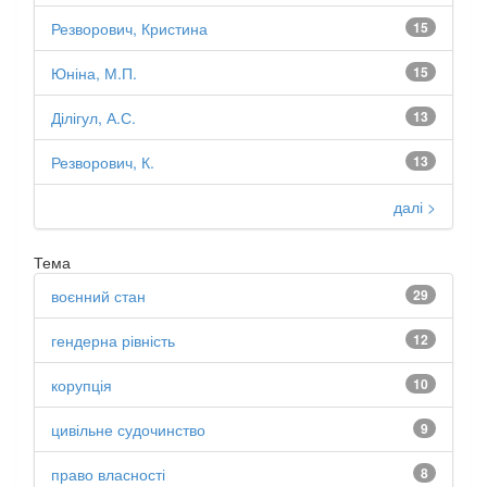
Резворович, Кристина
15
Юніна, М.П.
15
Ділігул, А.С.
13
Резворович, К.
13
далі >
Тема
воєнний стан
29
гендерна рівність
12
корупція
10
цивільне судочинство
9
право власності
8