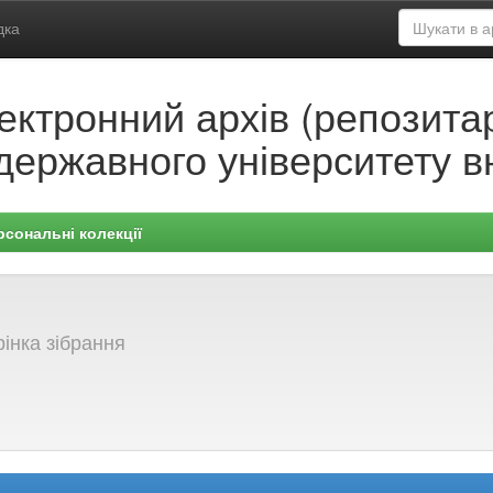
дка
ектронний архів (репозитар
державного університету в
рсональні колекції
інка зібрання