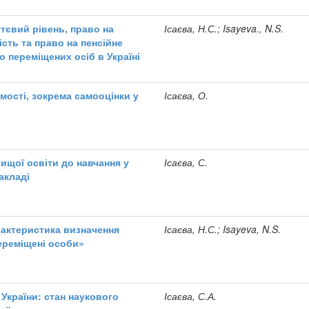
тєвий рівень, право на
Ісаєва, Н.С.; Isayeva., N.S.
сть та право на пенсійне
 переміщених осіб в Україні
ості, зокрема самооцінки у
Ісаєва, О.
ищої освіти до навчання у
Ісаєва, С.
акладі
актеристика визначення
Ісаєва, Н.С.; Isayeva, N.S.
ереміщені особи»
 України: стан наукового
Ісаєва, С.А.