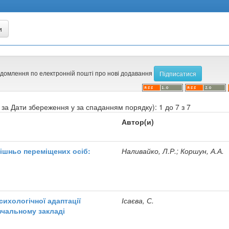
ідомлення по електронній пошті про нові додавання
за Дати збереження у за спаданням порядку): 1 до 7 з 7
Автор(и)
ішньо переміщених осіб:
Наливайко, Л.Р.; Коршун, А.А.
ихологічної адаптації
Ісаєва, С.
вчальному закладі