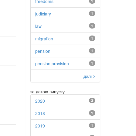
freedoms
1
judiciary
1
law
1
migration
1
pension
1
pension provision
1
далі >
за датою випуску
2020
3
2018
1
2019
1