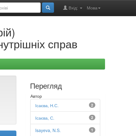
Вхід:
Мова
ій)
нутрішніх справ
Перегляд
Автор
Ісаєва, Н.С.
2
Ісаєва, С.
2
Isayeva, N.S.
1