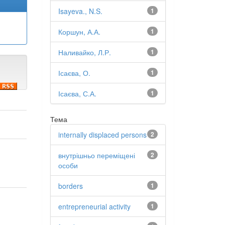
Isayeva., N.S.
1
Коршун, А.А.
1
Наливайко, Л.Р.
1
Ісаєва, О.
1
Ісаєва, С.А.
1
Тема
internally displaced persons
2
внутрішньо переміщені
2
особи
borders
1
entrepreneurial activity
1