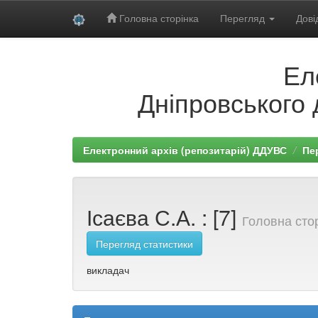
Головна сторінка
Перегляд
Дові
Skip
Ел
navigation
Дніпровського 
Електронний архів (репозитарій) ДДУВС
Пе
Ісаєва С.А. : [7]
Головна стор
Перегляд статистики
викладач