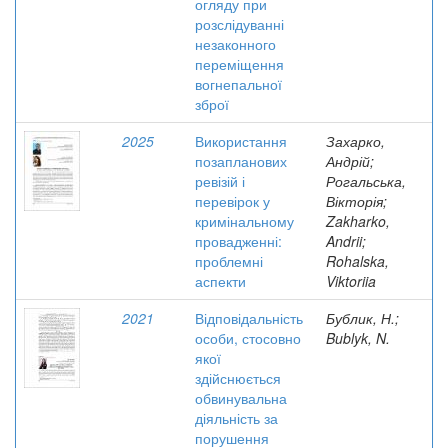
огляду при
розслідуванні
незаконного
переміщення
вогнепальної
зброї
2025
Використання
Захарко,
позапланових
Андрій;
ревізій і
Рогальська,
перевірок у
Вікторія;
кримінальному
Zakharko,
провадженні:
Andrii;
проблемні
Rohalska,
аспекти
Viktoriia
2021
Відповідальність
Бублик, Н.;
особи, стосовно
Bublyk, N.
якої
здійснюється
обвинувальна
діяльність за
порушення