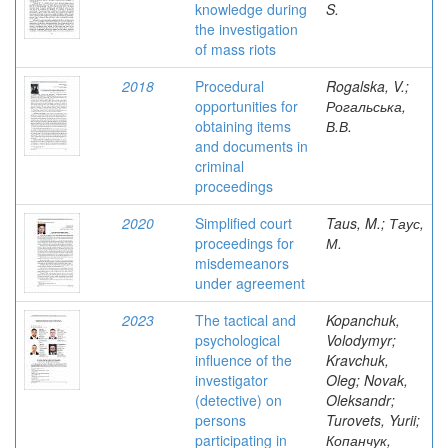
knowledge during
S.
the investigation
of mass riots
2018
Procedural
Rogalska, V.;
opportunities for
Рогальська,
obtaining items
В.В.
and documents in
criminal
proceedings
2020
Simplified court
Taus, M.; Таус,
proceedings for
М.
misdemeanors
under agreement
2023
The tactical and
Kopanchuk,
psychological
Volodymyr;
influence of the
Kravchuk,
investigator
Oleg; Novak,
(detective) on
Oleksandr;
persons
Turovets, Yurii;
participating in
Копанчук,