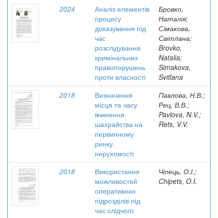
2024
Аналіз елементів
Бровко,
процесу
Наталія;
доказування під
Сімакова,
час
Світлана;
розслідування
Brovko,
кримінальних
Natalia;
правопорушень
Simakova,
проти власності
Svitlana
2018
Визначення
Павлова, Н.В.;
місця та часу
Рец, В.В.;
вчинення
Pavlova, N.V.;
шахрайства на
Rets, V.V.
первинному
ринку
нерухомості
2018
Використання
Чіпець, О.І.;
можливостей
Chipets, O.I.
оперативних
підрозділів під
час слідчого