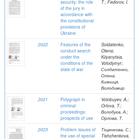
security: the role
T.; Fedorov, I.
of the jury in
accordance with
the constitutional
provisions of
Ukraine
2022
Features of the
Soldatenko,
conduct search
Olena;
under the
Kіiyanytsіa,
conditions of the
Volodymyr;
state of war
Солдатенко,
Олена;
Кияниця,
Володимир
2021
Polygraph in
Volobuyev, A.;
criminal
Orlova, T.;
proceedings:
Волобуєв, А.;
prospects of use
Орлова, Т.
2023
Problem issues of
Тіщенкова, С.;
the use of special
Tishchenkova,