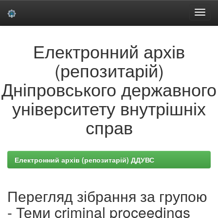
Skip
Електронний архів
navigation
(репозитарій)
Дніпровського державного
університету внутрішніх
справ
Електронний архів (репозитарій) ДДУВС
Перегляд зібрання за групою
- Теми criminal proceedings