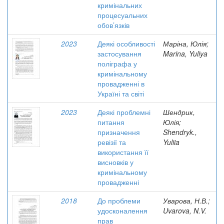
кримінальних
процесуальних
обов’язків
2023
Деякі особливості
Маріна, Юлія;
застосування
Marina, Yuliya
поліграфа у
кримінальному
провадженні в
Україні та світі
2023
Деякі проблемні
Шендрик,
питання
Юлія;
призначення
Shendryk.,
ревізії та
Yuliia
використання її
висновків у
кримінальному
провадженні
2018
До проблеми
Уварова, Н.В.;
удосконалення
Uvarova, N.V.
прав