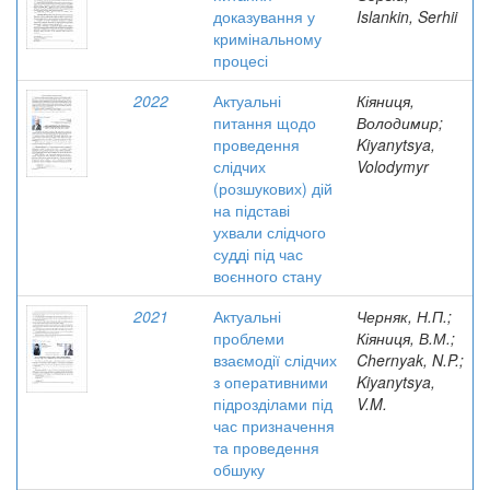
доказування у
Islankin, Serhii
кримінальному
процесі
2022
Актуальні
Кіяниця,
питання щодо
Володимир;
проведення
Kiyanytsya,
слідчих
Volodymyr
(розшукових) дій
на підставі
ухвали слідчого
судді під час
воєнного стану
2021
Актуальні
Черняк, Н.П.;
проблеми
Кіяниця, В.М.;
взаємодії слідчих
Chernyak, N.P.;
з оперативними
Kiyanytsya,
підрозділами під
V.M.
час призначення
та проведення
обшуку