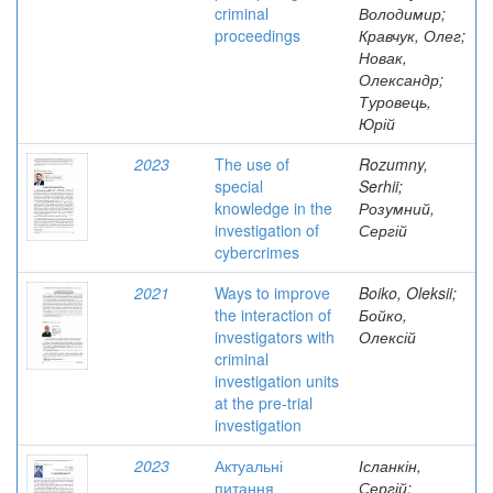
criminal
Володимир;
proceedings
Кравчук, Олег;
Новак,
Олександр;
Туровець,
Юрій
2023
The use of
Rozumny,
special
Serhii;
knowledge in the
Розумний,
investigation of
Сергій
cybercrimes
2021
Ways to improve
Boiko, Oleksii;
the interaction of
Бойко,
investigators with
Олексій
criminal
investigation units
at the pre-trial
investigation
2023
Актуальні
Ісланкін,
питання
Сергій;