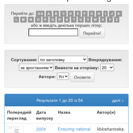
Перейти до:
0-9
A
B
C
D
E
F
G
H
I
J
K
L
M
N
O
P
Q
R
S
T
U
V
W
X
Y
Z
або ж введіть декілька перших літер:
Сортування:
Впорядкування:
Вивести на сторінку:
Автори:
Результати 1 до 20 із 54
далі >
Попередній
Дата
Назва
Автор(и)
перегляд
випуску
2024
Ensuring national
Voloshanivska,