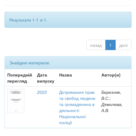
Результати 1-1 зі 1.
назад
1
далі
Знайдені матеріали:
Попередній
Дата
Назва
Автор(и)
перегляд
випуску
2023
Дотримання прав
Березняк,
та свобод людини
В.С.;
та громадянина в
Демичева,
діяльності
А.В.
Національної
поліції