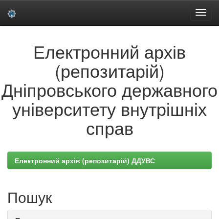
Skip
Електронний архів
navigation
(репозитарій)
Дніпровського державного
університету внутрішніх
справ
Електронний архів (репозитарій) ДДУВС
Пошук