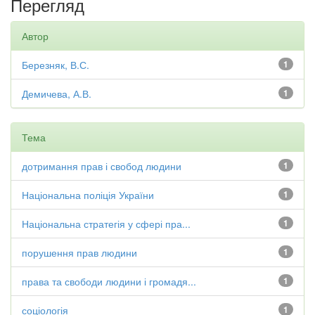
Перегляд
Автор
Березняк, В.С.
1
Демичева, А.В.
1
Тема
дотримання прав і свобод людини
1
Національна поліція України
1
Національна стратегія у сфері пра...
1
порушення прав людини
1
права та свободи людини і громадя...
1
соціологія
1