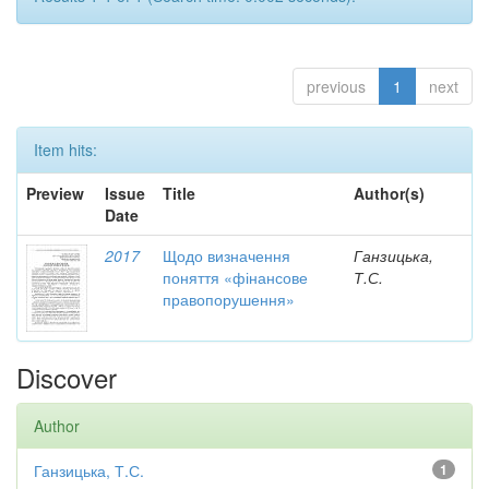
previous
1
next
Item hits:
Preview
Issue
Title
Author(s)
Date
2017
Щодо визначення
Ганзицька,
поняття «фінансове
Т.С.
правопорушення»
Discover
Author
Ганзицька, Т.С.
1