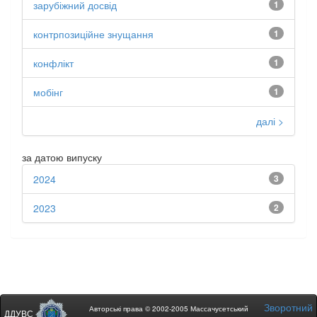
зарубіжний досвід
1
контрпозиційне знущання
1
конфлікт
1
мобінг
1
далі >
за датою випуску
2024
3
2023
2
Зворотний
Авторські права © 2002-2005 Массачусетський
ДДУВС