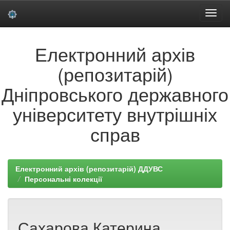
Skip
Електронний архів
navigation
(репозитарій)
Дніпровського державного
університету внутрішніх
справ
Електронний архів (репозитарій) ДДУВС
Персональні колекції
Сахарова Катерина