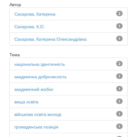
Автор
Сахарова, Катерина
3
Сахарова, К.О.
1
Сахарова, Катерина Олександрівна
1
Тема
національна ідентичність
2
академічна доброчесність
1
академічний мобінг
1
вища освіта
1
військова освіта молоді
1
громадянська позиція
1