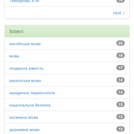
Тимофіїва, К.М.
10
next >
Subject
англійська мова
25
мова
18
гендерна рівність
17
українська мова
14
юридична термінологія
14
національна безпека
13
іноземна мова
13
державна мова
12