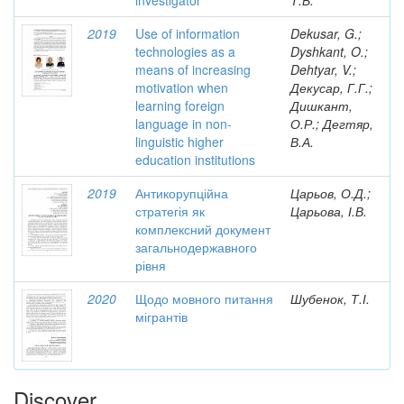
investigator
Т.В.
2019
Use of information
Dekusar, G.;
technologies as a
Dyshkant, O.;
means of increasing
Dehtyar, V.;
motivation when
Декусар, Г.Г.;
learning foreign
Дишкант,
language in non-
О.Р.; Дегтяр,
linguistic higher
В.А.
education institutions
2019
Антикорупційна
Царьов, О.Д.;
стратегія як
Царьова, І.В.
комплексний документ
загальнодержавного
рівня
2020
Щодо мовного питання
Шубенок, Т.І.
мігрантів
Discover