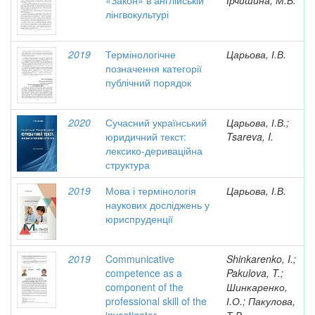
«Закон» в англійській
Ірчишина, М.В.
лінгвокультурі
2019
Термінологічне
Царьова, І.В.
позначення категорії
публічний порядок
2020
Сучасний український
Царьова, І.В.;
юридичний текст:
Tsareva, I.
лексико-дериваційна
структура
2019
Мова і термінологія
Царьова, І.В.
наукових досліджень у
юриспруденції
2019
Communicative
Shinkarenko, I.;
competence as a
Pakulova, T.;
component of the
Шинкаренко,
professional skill of the
І.О.; Пакулова,