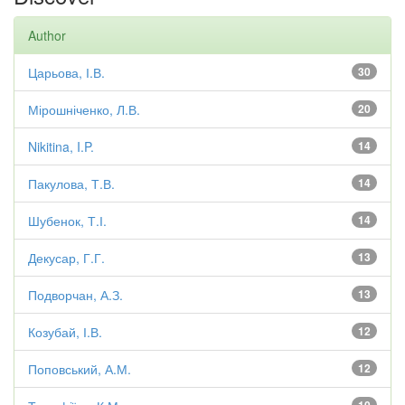
Author
Царьова, І.В.
30
Мірошніченко, Л.В.
20
Nikitina, I.P.
14
Пакулова, Т.В.
14
Шубенок, Т.І.
14
Декусар, Г.Г.
13
Подворчан, А.З.
13
Козубай, І.В.
12
Поповський, А.М.
12