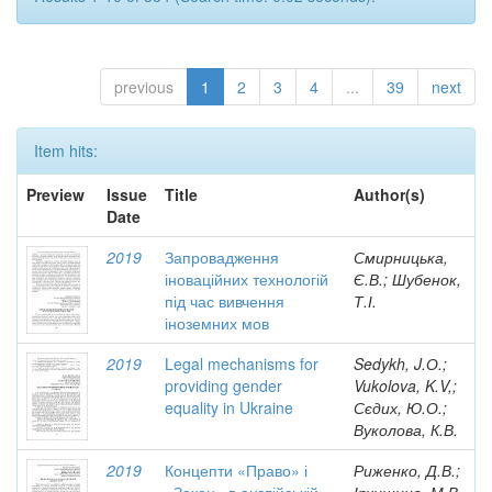
previous
1
2
3
4
...
39
next
Item hits:
Preview
Issue
Title
Author(s)
Date
2019
Запровадження
Смирницька,
іноваційних технологій
Є.В.; Шубенок,
під час вивчення
Т.І.
іноземних мов
2019
Legal mechanisms for
Sedykh, J.О.;
providing gender
Vukolova, K.V,;
equality in Ukraine
Сєдих, Ю.О.;
Вуколова, К.В.
2019
Концепти «Право» і
Риженко, Д.В.;