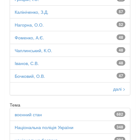
Калініченко, З.Д.
57
Нагорна, О.О.
52
Фоменко, А.Є.
48
Чаплинський, К.О.
48
Іванов, С.В.
48
Бочковий, О.В.
47
далі >
Тема
воєнний стан
682
Національна поліція України
348
294