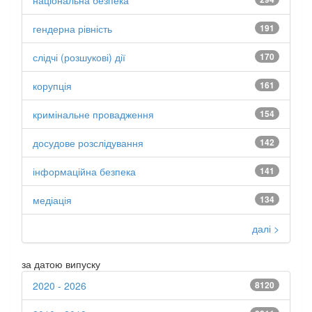
національна безпека
гендерна рівність
191
слідчі (розшукові) дії
170
корупція
161
кримінальне провадження
154
досудове розслідування
142
інформаційна безпека
141
медіація
134
далі >
за датою випуску
2020 - 2026
8120