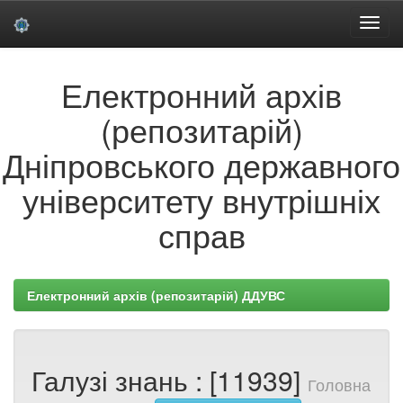
Skip
Електронний архів
navigation
(репозитарій)
Дніпровського державного
університету внутрішніх
справ
Електронний архів (репозитарій) ДДУВС
Галузі знань : [11939]
Головна