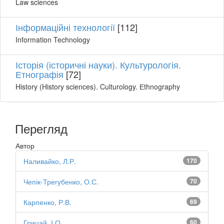
Law sciences
Інформаційні технології
[112]
Information Technology
Історія (історичні науки). Культурологія.
Етнографія
[72]
History (History sciences). Culturology. Еthnography
Перегляд
Автор
Наливайко, Л.Р.
170
Чепік-Трегубенко, О.С.
70
Карпенко, Р.В.
69
Грицай, І.О.
60