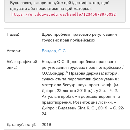
Будь ласка, використовуйте цей ідентифікатор, щоб
цитувати або посилатися на цей матеріал:
https://er.dduvs.edu.ua/handle/123456789/5032
Назва:
Щодо проблем правового регулювання
трудових прав поліцейських
Автори:
Бондар, О.С.
Бібліографічний
Бондар О.С. Щодо проблем правового
опис:
регулювання трудових прав поліцейських /
О.С.Бондар // Правова держава: історія,
сучасність та перспективи формування :
матеріали Всеукр. наук.-практ. конф. (м.
Дніпро, 22 лютого 2019 р.) : у 2 ч. - Ч. 2.
Актуальні проблеми державотворення та
правотворення. Розвиток цивілістики. –
Дніпро : Видавець Біла К. О., 2019. – С. 22-
24
Дата публікації:
2019