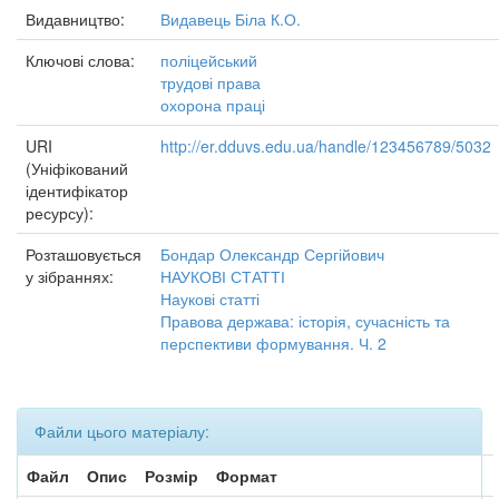
Видавництво:
Видавець Біла К.О.
Ключові слова:
поліцейський
трудові права
охорона праці
URI
http://er.dduvs.edu.ua/handle/123456789/5032
(Уніфікований
ідентифікатор
ресурсу):
Розташовується
Бондар Олександр Сергійович
у зібраннях:
НАУКОВІ СТАТТІ
Наукові статті
Правова держава: історія, сучасність та
перспективи формування. Ч. 2
Файли цього матеріалу:
Файл
Опис
Розмір
Формат