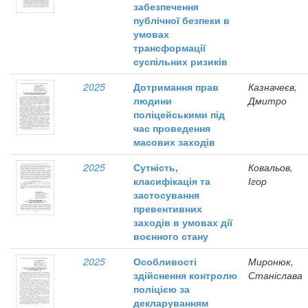
забезпечення
публічної безпеки в
умовах
трансформації
суспільних ризиків
2025
Дотримання прав
Казначеєв,
людини
Дмитро
поліцейськими під
час проведення
масових заходів
2025
Сутність,
Ковальов,
класифікація та
Ігор
застосування
превентивних
заходів в умовах дії
воєнного стану
2025
Особливості
Миронюк,
здійснення контролю
Станіслава
поліцією за
декларуванням