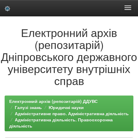
Skip
Електронний архів
navigation
(репозитарій)
Дніпровського державного
університету внутрішніх
справ
Електронний архів (репозитарій) ДДУВС
Галузі знань
Юридичні науки
Адміністративне право. Адміністративна діяльність
Адміністративна діяльність. Правоохоронна
діяльність