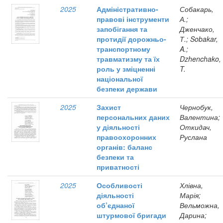
2025
Адміністративно-
Собакарь,
правові інструменти
А.;
запобігання та
Дженчако,
протидії дорожньо-
Т.; Sobakar,
транспортному
A.;
травматизму та їх
Dzhenchako,
роль у зміцненні
T.
національної
безпеки держави
2025
Захист
Чернобук,
персональних даних
Валентина;
у діяльності
Откидач,
правоохоронних
Руслана
органів: баланс
безпеки та
приватності
2025
Особливості
Хлівна,
діяльності
Марія;
об’єднаної
Вельможна,
штурмової бригади
Дарина;