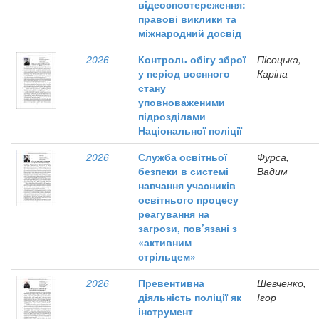
відеоспостереження:
правові виклики та
міжнародний досвід
2026
Контроль обігу зброї
Пісоцька,
у період воєнного
Каріна
стану
уповноваженими
підрозділами
Національної поліції
2026
Служба освітньої
Фурса,
безпеки в системі
Вадим
навчання учасників
освітнього процесу
реагування на
загрози, пов’язані з
«активним
стрільцем»
2026
Превентивна
Шевченко,
діяльність поліції як
Ігор
інструмент