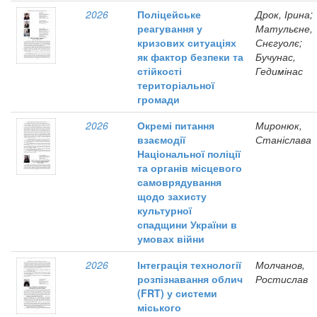
2026
Поліцейське
Дрок, Ірина;
реагування у
Матульєне,
кризових ситуаціях
Снєгуолє;
як фактор безпеки та
Бучунас,
стійкості
Гедимінас
територіальної
громади
2026
Окремі питання
Миронюк,
взаємодії
Станіслава
Національної поліції
та органів місцевого
самоврядування
щодо захисту
культурної
спадщини України в
умовах війни
2026
Інтеграція технології
Молчанов,
розпізнавання облич
Ростислав
(FRT) у системи
міського