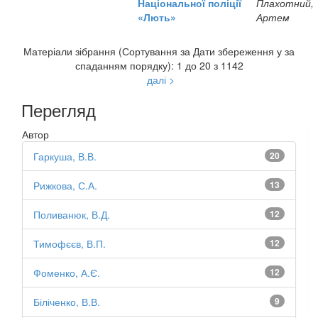
Національної поліції
Плахотний,
«Лють»
Артем
Матеріали зібрання (Сортування за Дати збереження у за
спаданням порядку): 1 до 20 з 1142
далі >
Перегляд
Автор
Гаркуша, В.В.
20
Рижкова, С.А.
13
Поливанюк, В.Д.
12
Тимофєєв, В.П.
12
Фоменко, А.Є.
12
Біліченко, В.В.
9