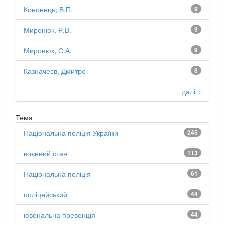
Кононець, В.П.
9
Миронюк, Р.В.
9
Миронюк, С.А.
9
Казначеєв, Дмитро
8
далі >
Тема
Національна поліція України
245
воєнний стан
113
Національна поліція
61
поліцейський
44
ювенальна превенція
44