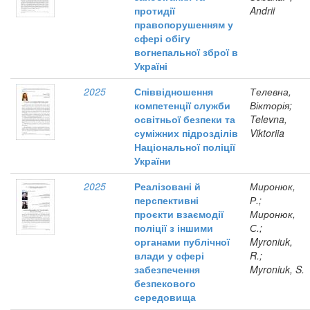
протидії
Andrii
правопорушенням у
сфері обігу
вогнепальної зброї в
Україні
2025
Співвідношення
Телевна,
компетенції служби
Вікторія;
освітньої безпеки та
Televna,
суміжних підрозділів
Viktoriia
Національної поліції
України
2025
Реалізовані й
Миронюк,
перспективні
Р.;
проєкти взаємодії
Миронюк,
поліції з іншими
С.;
органами публічної
Myroniuk,
влади у сфері
R.;
забезпечення
Myroniuk, S.
безпекового
середовища