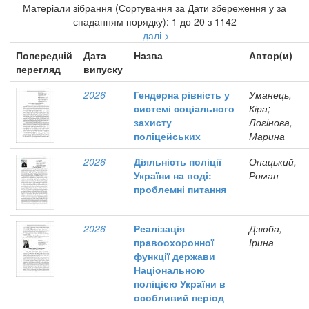
Матеріали зібрання (Сортування за Дати збереження у за
спаданням порядку): 1 до 20 з 1142
далі >
Попередній
Дата
Назва
Автор(и)
перегляд
випуску
2026
Гендерна рівність у
Уманець,
системі соціального
Кіра;
захисту
Логінова,
поліцейських
Марина
2026
Діяльність поліції
Опацький,
України на воді:
Роман
проблемні питання
2026
Реалізація
Дзюба,
правоохоронної
Ірина
функції держави
Національною
поліцією України в
особливий період