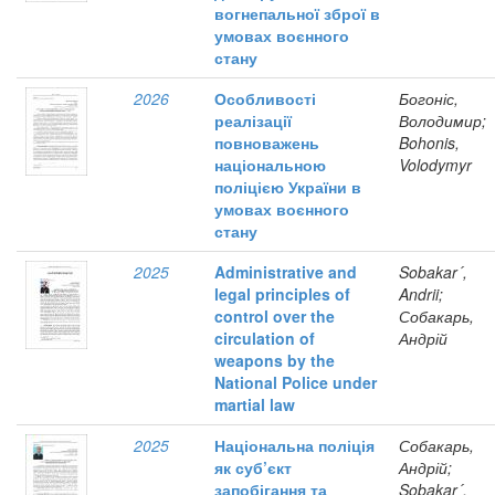
вогнепальної зброї в
умовах воєнного
стану
2026
Особливості
Богоніс,
реалізації
Володимир;
повноважень
Bohonis,
національною
Volodymyr
поліцією України в
умовах воєнного
стану
2025
Administrative and
Sobakar´,
legal principles of
Andrii;
control over the
Собакарь,
circulation of
Андрій
weapons by the
National Police under
martial law
2025
Національна поліція
Собакарь,
як суб’єкт
Андрій;
запобігання та
Sobakar´,