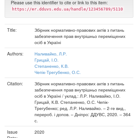
Please use this identifier to cite or link to this item:
https://er.dduvs.edu.ua/handle/123456789/5110
Title:
Збірник нормативно-правових актів з питань
забезпечення прав внутрішньо переміщених
осіб в Україні
Authors:
Наливайко, Л.Р.
Грицай, І.О.
Степаненко, К.В.
Чепік-Трегубенко, О.С.
Citation:
Збірник нормативно-правових актів з питань
забезпечення прав внутрішньо переміщених
осіб в Україні / уклад.: Л.Р. Наливайко, І.О.
Грицай, К.В. Степаненко, О.С. Чепік-
Трегубенко; ред. Л.Р. Наливайко. – 2-ге вид.,
перероб. і допов. – Дніпро: ДДУВС, 2020. – 364
с.
Issue
2020