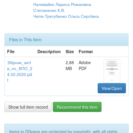
Наливайко Лариса Романівна
Степаненко К.В.
Чепік-Трегубенко Ольга Сергіївна
Files in This Item:
File
Description
Size
Format
Збiрник_актi
2,88
Adobe
в_по_ВПО_2
MB
PDF
4.02.2020.pd
f
View/Open
Show full item record
Recommend this item
Items in DSpace are protected by copyright, with all rights