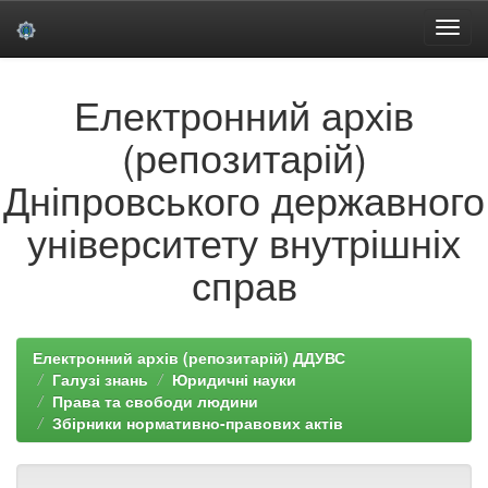
Skip
Електронний архів
navigation
(репозитарій)
Дніпровського державного
університету внутрішніх
справ
Електронний архів (репозитарій) ДДУВС
Галузі знань
Юридичні науки
Права та свободи людини
Збірники нормативно-правових актів