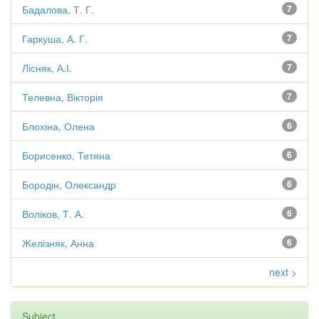
Бадалова, Т. Г.
7
Гаркуша, А. Г.
7
Лісняк, А.І.
7
Телевна, Вікторія
7
Блохіна, Олена
6
Борисенко, Тетяна
6
Бородін, Олександр
6
Воліков, Т. А.
6
Желізняк, Анна
6
next >
Subject