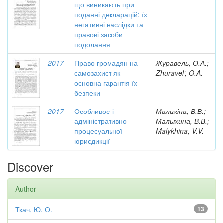
що виникають при
поданні декларацій: їх
негативні наслідки та
правові засоби
подолання
2017
Право громадян на
Журавель, О.А.;
самозахист як
Zhuravel’, O.A.
основна гарантія їх
безпеки
2017
Особливості
Малихіна, В.В.;
адміністративно-
Малыхина, В.В.;
процесуальної
Malykhina, V.V.
юрисдикції
Discover
Author
Ткач, Ю. О.
13