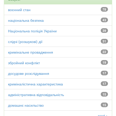
воєнний стан
78
національна безпека
43
Національна поліція України
39
слідчі (розшукові) дії
31
кримінальне провадження
22
збройний конфлікт
19
досудове розслідування
17
криміналістична характеристика
17
адміністративна відповідальність
15
домашнє насильство
15
next >