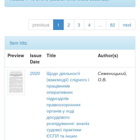
previous
1
2
3
4
...
82
next
Item hits:
Preview
Issue
Title
Author(s)
Date
2020
Щодо діяльності
Семеницький,
(взаємодії) слідчого і
О.В.
працівників
оперативних
підрозділів
правоохоронних
органів у ході
досудового
розлідування: аналіз
судової практики
ЄСПЛ та інших