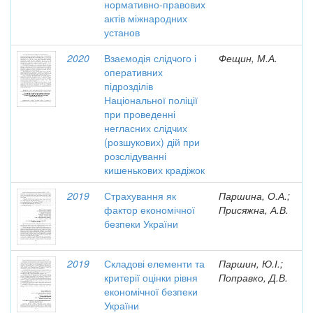
нормативно-правових
актів міжнародних
установ
2020
Взаємодія слідчого і
Фещин, М.А.
оперативних
підрозділів
Національної поліції
при проведенні
негласних слідчих
(розшукових) дій при
розслідуванні
кишенькових крадіжок
2019
Страхування як
Паршина, О.А.;
фактор економічної
Присяжна, А.В.
безпеки України
2019
Складові елементи та
Паршин, Ю.І.;
критерії оцінки рівня
Поправко, Д.В.
економічної безпеки
України