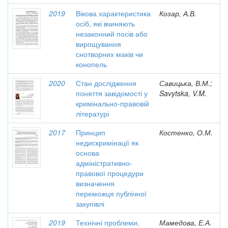
2019
Вікова характеристика
Козар, А.В.
осіб, які вчиняють
незаконний посів або
вирощування
снотворних маків чи
конопель
2020
Стан дослідження
Савицька, В.М.;
поняття завідомості у
Savytska, V.M.
кримінально-правовій
літературі
2017
Принцип
Костенко, О.М.
недискримінації як
основа
адміністративно-
правової процедури
визначення
переможця публічної
закупівлі
2019
Технічні проблеми,
Мамедова, Е.А.