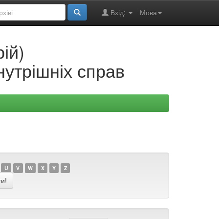
Вхід:
Мова
ій)
нутрішніх справ
U
V
W
X
Y
Z