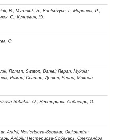
iuk, R.; Myroniuk, S.; Kuntsevych, I.; Миронюк, Р.;
юк, С.; Кунцевич, Ю.
ва, О.
yuk, Roman; Swaton, Daniel; Repan, Mykola;
юк, Роман; Сватон, Деніел; Репан, Микола
rtsova-Sobakar, O.; Нестерцова-Собакарь, О.
ar, Andrii; Nestertsova-Sobakar, Oleksandra;
арь, Андрій; Нестерцова-Собакарь, Олександра