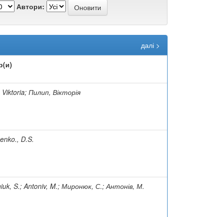
Автори:
далі >
р(и)
, Viktoria; Пилип, Вікторія
enko., D.S.
iuk, S.; Antoniv, M.; Миронюк, С.; Антонів, М.