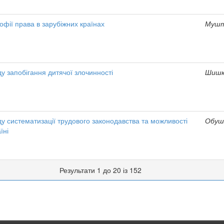
офії права в зарубіжних країнах
Мушта
ду запобігання дитячої злочинності
Шишкі
ду систематизації трудового законодавства та можливості
Обуш
їні
Результати 1 до 20 із 152