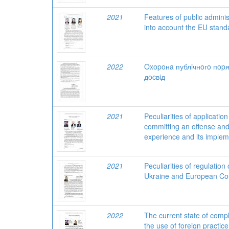
2021
Features of public administ
into account the EU stand
2022
Oxopoнa публiчнoгo пopя
дocвiд
2021
Peculiarities of applicatio
committing an offense and 
experience and its implem
2021
Peculiarities of regulation 
Ukraine and European Co
2022
The current state of compl
the use of foreign practic