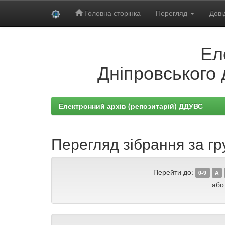
Головна сторінка
Перегляд
Дові
Skip
Ел
navigation
Дніпровського 
Електронний архів (репозитарій) ДДУВС
Перегляд зібрання за гр
Перейти до:
0-9
A
або