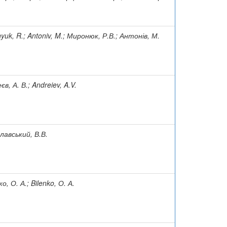
yuk, R.; Antoniv, M.; Миронюк, Р.В.; Антонів, М.
в, А. В.; Andreiev, A.V.
лавський, В.В.
о, О. А.; Bilenko, О. А.