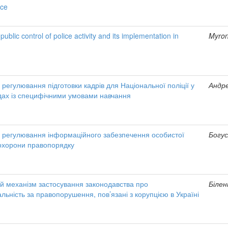
ice
ublic control of police activity and its implementation in
Myron
регулювання підготовки кадрів для Національної поліції у
Андреє
дах із специфічними умовами навчання
е регулювання інформаційного забезпечення особистої
Богус
 охорони правопорядку
й механізм застосування законодавства про
Біленк
альність за правопорушення, пов’язані з корупцією в Україні