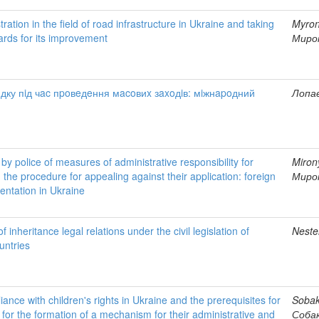
ration in the field of road infrastructure in Ukraine and taking
Myron
ards for its improvement
Мирон
дку пiд чac пpoвeдeння мacoвиx зaxoдiв: мiжнapoдний
Лопає
n by police of measures of administrative responsibility for
Miron
the procedure for appealing against their application: foreign
Мирон
entation in Ukraine
of inheritance legal relations under the civil legislation of
Neste
untries
iance with children's rights in Ukraine and the prerequisites for
Sobak
e for the formation of a mechanism for their administrative and
Собак