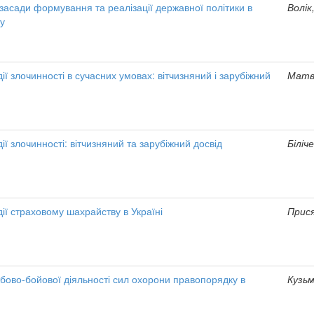
 засади формування та реалізації державної політики в
Волік,
ту
ії злочинності в сучасних умовах: вітчизняний і зарубіжний
Матві
ії злочинності: вітчизняний та зарубіжний досвід
Біліче
ії страховому шахрайству в Україні
Прися
бово-бойової діяльності сил охорони правопорядку в
Кузьм