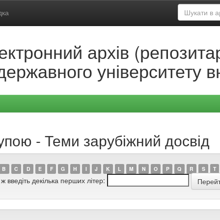
дка
ектронний архів (репозитар
державного університету в
упою - Теми зарубіжний досвід
B
C
D
E
F
G
H
I
J
K
L
M
N
O
P
Q
R
S
T
 ж введіть декілька перших літер: