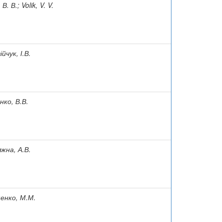
 В. В.; Volik, V. V.
йчук, І.В.
нко, В.В.
жна, А.В.
енко, М.М.