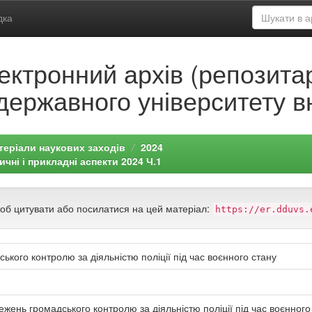
дка
ектронний архів (репозитар
державного університету в
теріали наукових заходів
2024
чні і прикладні аспекти 2024 Ч.1
щоб цитувати або посилатися на цей матеріал:
https://er.dduvs.
ького контролю за діяльністю поліції під час воєнного стану
ежень громадського контролю за діяльністю поліції під час воєнного