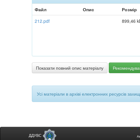
Файл
Опис
Розмір
212.pdf
899,46 k
Показати повний опис матеріалу
Рекомендува
Усі матеріали в архіві електронних ресурсів захи
ДДУВС
А