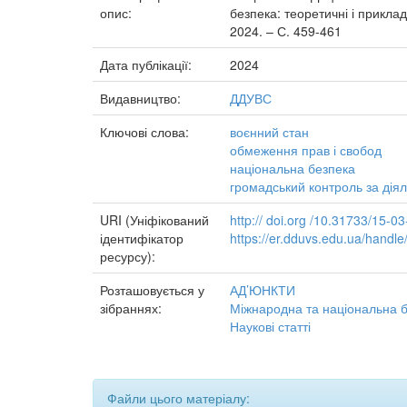
опис:
безпека: теоретичні і прикладн
2024. – С. 459-461
Дата публікації:
2024
Видавництво:
ДДУВС
Ключові слова:
воєнний стан
обмеження прав і свобод
національна безпека
громадський контроль за діял
URI (Уніфікований
http:// doi.org /10.31733/15-0
ідентифікатор
https://er.dduvs.edu.ua/hand
ресурсу):
Розташовується у
АД’ЮНКТИ
зібраннях:
Міжнародна та національна бе
Наукові статті
Файли цього матеріалу: