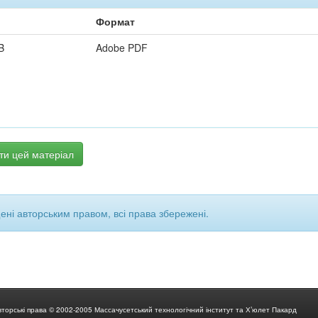
Формат
B
Adobe PDF
ти цей матеріал
щені авторським правом, всі права збережені.
вторські права © 2002-2005 Массачусетський технологічний інститут та Х’юлет Пакард