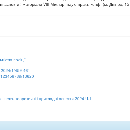
і аспекти : матеріали VІІІ Міжнар. наук.-практ. конф. (м. Дніпро, 15 б
ьністю поліції
3-2024/1/459-461
le/123456789/13620
зпека: теоретичні і прикладні аспекти 2024 Ч.1