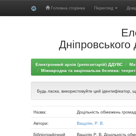
Головна сторінка
Перегляд
Дові
Skip
Ел
navigation
Дніпровського 
Електронний архів (репозитарій) ДДУВС
Ма
Міжнародна та національна безпека: теорети
Будь ласка, використовуйте цей ідентифікатор, 
Назва:
Доцільність обмежень громадс
Автори:
Ващілін, Р. В.
Бібліографічний
Ващілін Р. В. Доцільність обм