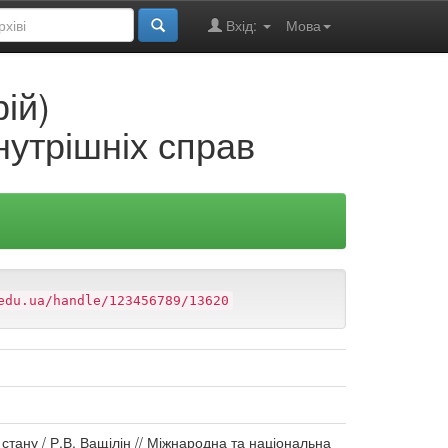
Вхід:
Мова
ій)
нутрішніх справ
edu.ua/handle/123456789/13620
 стану / Р.В. Ващілін // Міжнародна та національна