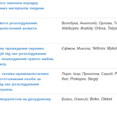
ого законом порядку
ічних матеріалів людини
вого розслідування:
Волобуєв, Анатолій; Орлова, 
налістичний аспекти
Volobuyev, Anatoly; Orlova, Tety
осно проведення окремих
Єфімов, Микола; Yefimov, Myko
ій під час розслідування
о пошкодження чужого майна,
палу
 техніко-криміналістичних
Пиріг, Ігор; Прокопов, Сергій; P
 ототожнення особи за
Ihor; Prokopov, Sergiy
ід час розслідування
рушень
спеціалістом на досудовому
Бойко, Олексій; Boiko, Oleksii