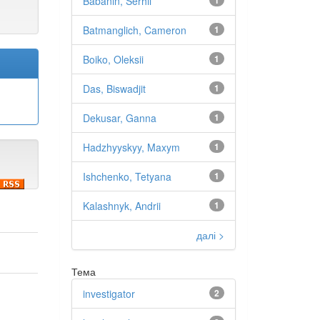
Babanin, Serhii
1
Batmanglich, Cameron
1
Boiko, Oleksii
1
Das, Biswadjit
1
Dekusar, Ganna
1
Hadzhyyskyy, Maxym
1
Ishchenko, Tetyana
1
Kalashnyk, Andrii
1
далі >
Тема
investigator
2