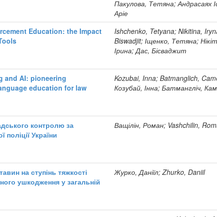
Пакулова, Тетяна; Андрасаях І
Аріе
rcement Education: the Impact
Ishchenko, Tetyana; Nikitina, Iryn
 Tools
Biswadjit; Іщенко, Тетяна; Нікіт
Ірина; Дас, Бісваджит
 and AI: pioneering
Kozubai, Inna; Batmanglich, Cam
language education for law
Козубай, Інна; Батмангліч, Ка
адського контролю за
Ващілін, Роман; Vashchilin, Ro
ї поліції України
авин на ступінь тяжкості
Журко, Даніїл; Zhurko, Daniil
сного ушкодження у загальній