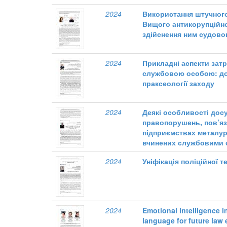
2024
Використання штучного 
Вищого антикорупційног
здійснення ним судово
2024
Прикладні аспекти за
службовою особою: до
праксеології заходу
2024
Деякі особливості дос
правопорушень, пов’яз
підприємствах металур
вчинених службовими
2024
Уніфікація поліційної т
2024
Emotional intelligence i
language for future law 