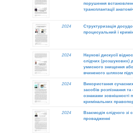
порушення встановлен
трансплантації анатом
2024
Структуризація досудо
процесуальний і кримі
2024
Наукові дискусії відн
слідчих (розшукових) д
умисного знищення аб
вчиненого шляхом під
2024
Використання сучасних
засобів розпізнання та
ознаками зовнішності п
кримінальних правопо
2024
Взаємодія слідчого зі 
провадженні