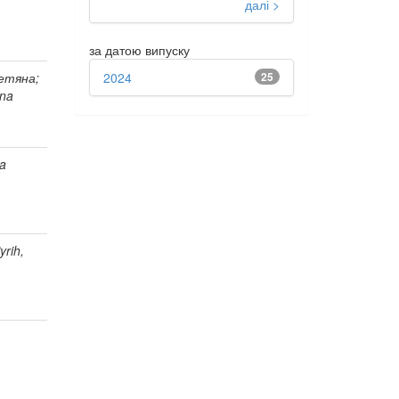
далі >
за датою випуску
2024
25
Тетяна;
ana
la
yrih,