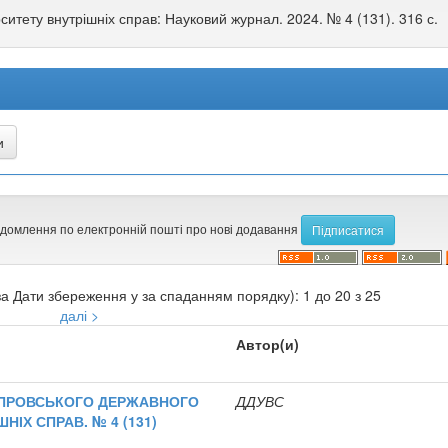
ситету внутрішніх справ: Науковий журнал. 2024. № 4 (131). 316 с.
ідомлення по електронній пошті про нові додавання
а Дати збереження у за спаданням порядку): 1 до 20 з 25
далі >
Автор(и)
ІПРОВСЬКОГО ДЕРЖАВНОГО
ДДУВС
НІХ СПРАВ. № 4 (131)