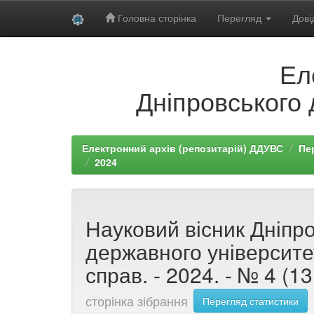
Головна сторінка
Перегляд
Дові
Skip
Ел
navigation
Дніпровського 
Електронний архів (репозитарій) ДДУВС
Пе
2024
Науковий вісник Дніпр
державного університе
справ. - 2024. - № 4 (13
сторінка зібрання
Перегляд статистики