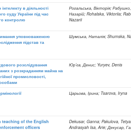
інтелекту в діяльності
Рогальська, Вікторія; Рабушко
о суду України під час
Назарій; Rohalska, Viktoriia; Ra
го контролю
Nazarii
тримання уповноваженою
Шумська, Наталія; Shumska, Nat
слідження підстав та
удового розслідування
Юрʼєв, Денис; Yuryev, Denis
аних з розкраданням майна на
гійної промисловості,
 особами
ермінології
Царьова, Ірина; Tsarova, Iryna
n teaching of the English
Dekusar, Ganna; Pakulova, Tetya
enforcement officers
Andrasyah Isa, Arie; Декусар, Г