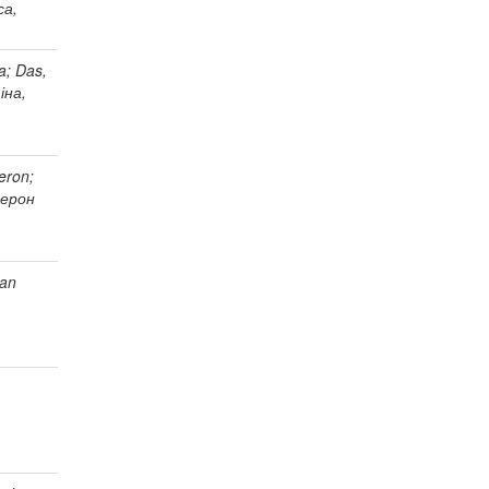
са,
a; Das,
іна,
eron;
мерон
man