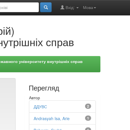
Вхід:
Мова
ій)
нутрішніх справ
жавного університету внутрішніх справ
Перегляд
Автор
ДДУВС
2
Andrasyah Isa, Arie
1