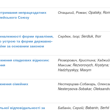
утримання непрацездатних
Опацький, Роман; Opatsky, Ro
опейського Союзу
иналежності форми правління,
Сердюк, Ігор; Serdiuk, Ihor
о устрою та форми державно-
їни за основним законом
икнення спадкових відносин:
Резворович, Кристина; Хаджий
ння
Максим; Rezvorovych, Krystyna;
Hadzhyyskyy, Maxym
кнення сімейних
Нестерцова-Собакарь, Олекса
Nesterysova-Sobakar, Oleksandr
льної відповідальності за
Бабанін, Сергій; Babanin, Serhii