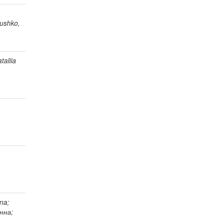
,
bushko,
aliia
na;
анна;