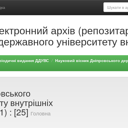
дка
ектронний архів (репозитар
державного університету в
ріодичні видання ДДУВС
Науковий вісник Дніпровського дер
овського
ту внутрішніх
1) : [25]
Головна