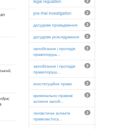
legal regulation
2
pre-trial investigation
2
man
досудове провадження
2
досудове розслідування
2
запобігання і протидія
2
правопоруш...
запобігання і протидія
2
ський,
правопоруш...
конституційне право
2
кримінально-правові
2
ндра;
аспекти запоб...
a
лінгвістичні аспекти
2
правозастосу...