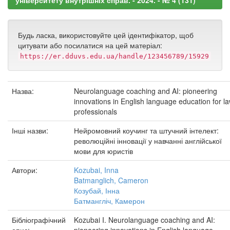
університету внутрішніх справ. - 2024. - № 4 (131)
Будь ласка, використовуйте цей ідентифікатор, щоб
цитувати або посилатися на цей матеріал:
https://er.dduvs.edu.ua/handle/123456789/15929
Назва:
Neurolanguage coaching and AI: pioneering
innovations in English language education for l
professionals
Інші назви:
Нейромовний коучинг та штучний інтелект:
революційні інновації у навчанні англійської
мови для юристів
Автори:
Kozubai, Inna
Batmanglich, Cameron
Козубай, Інна
Батмангліч, Камерон
Бібліографічний
Kozubai I. Neurolanguage coaching and AI: