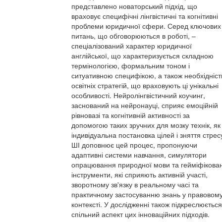
представлено новаторський підхід, що
враховує специфічні лінгвістичні та когнітивні
проблеми юридичної сфери. Серед ключових
питань, що обговорюються в роботі, –
спеціалізований характер юридичної
англійської, що характеризується складною
термінологією, формальним тоном і
ситуативною специфікою, а також необхідніст
освітніх стратегій, що враховують ці унікальні
особливості. Нейролінгвістичний коучинг,
заснований на нейронауці, сприяє емоційній
рівновазі та когнітивній активності за
допомогою таких зручних для мозку технік, як
індивідуальна постановка цілей і зняття стрес
ШІ доповнює цей процес, пропонуючи
адаптивні системи навчання, симулятори
опрацювання природної мови та гейміфікован
інструменти, які сприяють активній участі,
зворотному зв'язку в реальному часі та
практичному застосуванню знань у правовом
контексті. У дослідженні також підкреслюється
спільний аспект цих інноваційних підходів.