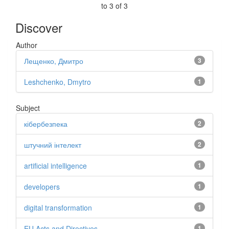
to 3 of 3
Discover
Author
Лещенко, Дмитро
3
Leshchenko, Dmytro
1
Subject
кібербезпека
2
штучний інтелект
2
artificial intelligence
1
developers
1
digital transformation
1
EU Acts and Directives
1