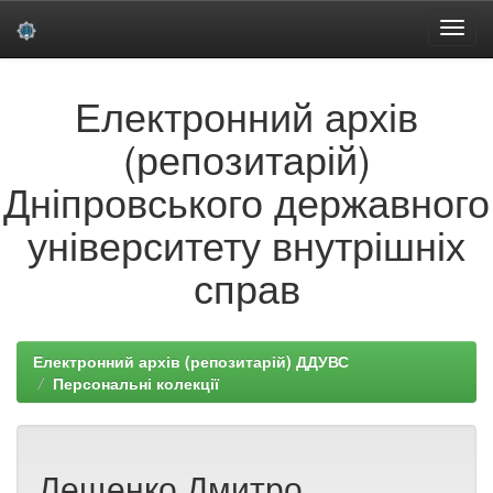
Skip
Електронний архів
navigation
(репозитарій)
Дніпровського державного
університету внутрішніх
справ
Електронний архів (репозитарій) ДДУВС
Персональні колекції
Лещенко Дмитро