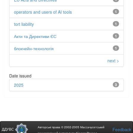
operators and users of AI tools
1
tort liability
1
Акти та Директиви ЄС
1
блокчейн-технологія
1
next >
Date issued
2025
3
Авторські права © 2002-2005 Массачусетський
ДДУВС
Feedback