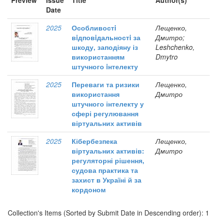
Preview
Issue
Title
Author(s)
Date
2025
Особливостi
Лещенко,
вiдповiдальностi за
Дмитро;
шкоду, заподіяну із
Leshchenko,
використанням
Dmytro
штучного iнтелекту
2025
Переваги та ризики
Лещенко,
використання
Дмитро
штучного інтелекту у
сфері регулювання
віртуальних активів
2025
Кібербезпека
Лещенко,
віртуальних активів:
Дмитро
регуляторні рішення,
судова практика та
захист в Україні й за
кордоном
Collection's Items (Sorted by Submit Date in Descending order): 1